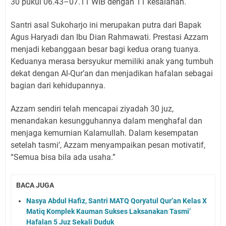
30 pukul 06.43–07.11 WIB dengan 11 kesalahan.
Santri asal Sukoharjo ini merupakan putra dari Bapak
Agus Haryadi dan Ibu Dian Rahmawati. Prestasi Azzam
menjadi kebanggaan besar bagi kedua orang tuanya.
Keduanya merasa bersyukur memiliki anak yang tumbuh
dekat dengan Al-Qur’an dan menjadikan hafalan sebagai
bagian dari kehidupannya.
Azzam sendiri telah mencapai ziyadah 30 juz,
menandakan kesungguhannya dalam menghafal dan
menjaga kemurnian Kalamullah. Dalam kesempatan
setelah tasmi’, Azzam menyampaikan pesan motivatif,
“Semua bisa bila ada usaha.”
BACA JUGA
Nasya Abdul Hafiz, Santri MATQ Qoryatul Qur’an Kelas X
Matiq Komplek Kauman Sukses Laksanakan Tasmi’
Hafalan 5 Juz Sekali Duduk