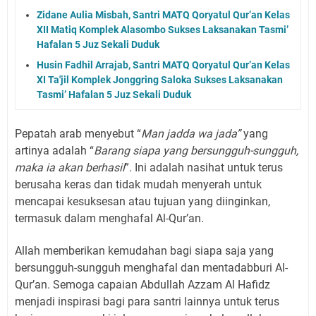
Zidane Aulia Misbah, Santri MATQ Qoryatul Qur’an Kelas
XII Matiq Komplek Alasombo Sukses Laksanakan Tasmi’
Hafalan 5 Juz Sekali Duduk
Husin Fadhil Arrajab, Santri MATQ Qoryatul Qur’an Kelas
XI Ta'jil Komplek Jonggring Saloka Sukses Laksanakan
Tasmi’ Hafalan 5 Juz Sekali Duduk
Pepatah arab menyebut “
Man jadda wa jada”
yang
artinya adalah “
Barang siapa yang bersungguh-sungguh,
maka ia akan berhasil
”. Ini adalah nasihat untuk terus
berusaha keras dan tidak mudah menyerah untuk
mencapai kesuksesan atau tujuan yang diinginkan,
termasuk dalam menghafal Al-Qur’an.
Allah memberikan kemudahan bagi siapa saja yang
bersungguh-sungguh menghafal dan mentadabburi Al-
Qur’an. Semoga capaian Abdullah Azzam Al Hafidz
menjadi inspirasi bagi para santri lainnya untuk terus