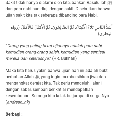
Sakit tidak hanya dialami oleh kita, bahkan Rasulullah ﷺ
dan para nabi pun diuji dengan sakit. Disebutkan bahwa
ujian sakit kita tak seberapa dibanding para Nabi.
أَشَدُّ النَّاسِ بَلَاءً الْأَنْبِيَاءُ، ثُمَّ الصَّالِحُونَ، ثُمَّ الْأَمْثَلُ فَالْأَمْثَلُ (رواه
البخاري)
“
Orang yang paling berat ujiannya adalah para nabi,
kemudian orang-orang saleh, kemudian yang semisal
mereka dan seterusnya
.” (HR. Bukhari)
Maka kita harus yakin bahwa ujian hari ini adalah bukti
perhatian Allah ﷻ, yang ingin membersihkan jiwa dan
mengangkat derajat kita. Tak perlu mengeluh, jalani
dengan sabar, sembari berikhtiar mendapatkan
kesembuhan. Semoga kita kelak berjumpa di surga-Nya.
(
andrean_nk
)
Berbagi :