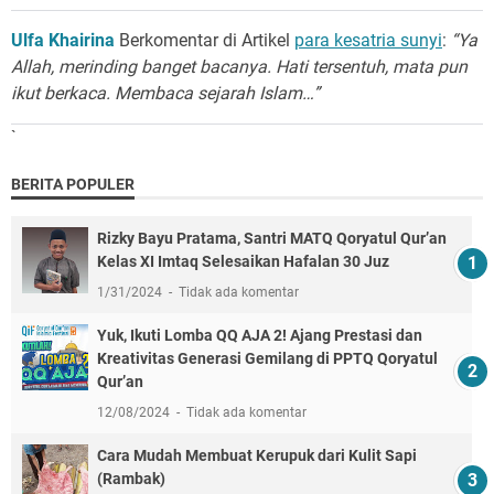
Ulfa Khairina
Berkomentar di Artikel
para kesatria sunyi
:
“Ya
Allah, merinding banget bacanya. Hati tersentuh, mata pun
ikut berkaca. Membaca sejarah Islam…”
`
BERITA POPULER
Rizky Bayu Pratama, Santri MATQ Qoryatul Qur’an
Kelas XI Imtaq Selesaikan Hafalan 30 Juz
1/31/2024
Tidak ada komentar
Yuk, Ikuti Lomba QQ AJA 2! Ajang Prestasi dan
Kreativitas Generasi Gemilang di PPTQ Qoryatul
Qur’an
12/08/2024
Tidak ada komentar
Cara Mudah Membuat Kerupuk dari Kulit Sapi
(Rambak)