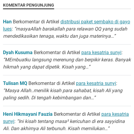
KOMENTAR PENGUNJUNG
Han
Berkomentar di Artikel
distribusi paket sembako di gayo
lues
:
“masyaAllah barakallah para relawan QQ yang sudah
mendedikasikan tenaga, waktu dan juga materinya…”
Dyah Kusuma
Berkomentar di Artikel
para kesatria sunyi
:
“MEmbuatku langsung merenung dan berpikir keras. Banyak
hikmah yang dapat dipetik. Kisah yang…”
Tulisan MQ
Berkomentar di Artikel
para kesatria sunyi
:
“Masya Allah..menilik kisah para sahabat, kisah Ali yang
paling sedih. Di tengah kebimbangan dan…”
Heni Hikmayani Fauzia
Berkomentar di Artikel
para kesatria
sunyi
:
“Ini kisah tentang masa² kericuhan di era sayyidina
Ali. Dan akhirnya Ali terbunuh. Kisah memilukan…”