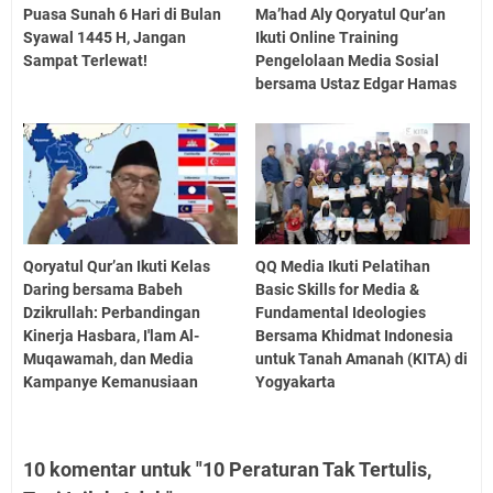
Puasa Sunah 6 Hari di Bulan
Ma’had Aly Qoryatul Qur’an
Syawal 1445 H, Jangan
Ikuti Online Training
Sampat Terlewat!
Pengelolaan Media Sosial
bersama Ustaz Edgar Hamas
Qoryatul Qur’an Ikuti Kelas
QQ Media Ikuti Pelatihan
Daring bersama Babeh
Basic Skills for Media &
Dzikrullah: Perbandingan
Fundamental Ideologies
Kinerja Hasbara, I'lam Al-
Bersama Khidmat Indonesia
Muqawamah, dan Media
untuk Tanah Amanah (KITA) di
Kampanye Kemanusiaan
Yogyakarta
10 komentar untuk "10 Peraturan Tak Tertulis,