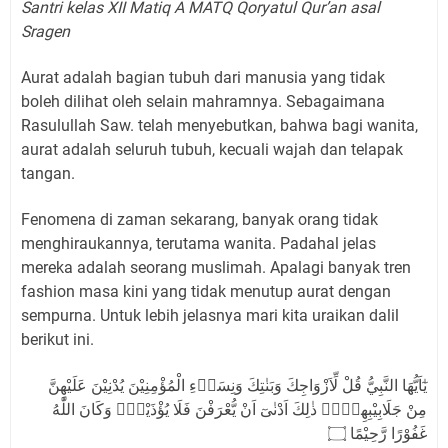
Santri kelas XII Matiq A MATQ Qoryatul Qur’an asal
Sragen
Aurat adalah bagian tubuh dari manusia yang tidak
boleh dilihat oleh selain mahramnya. Sebagaimana
Rasulullah Saw. telah menyebutkan, bahwa bagi wanita,
aurat adalah seluruh tubuh, kecuali wajah dan telapak
tangan.
Fenomena di zaman sekarang, banyak orang tidak
menghiraukannya, terutama wanita. Padahal jelas
mereka adalah seorang muslimah. Apalagi banyak tren
fashion masa kini yang tidak menutup aurat dengan
sempurna. Untuk lebih jelasnya mari kita uraikan dalil
berikut ini.
يٰٓاَيُّهَا النَّبِيُّ قُلْ لِّاَزْوَاجِكَ وَبَنٰتِكَ وَنِسَاۤءِ الْمُؤْمِنِيْنَ يُدْنِيْنَ عَلَيْهِنَّ
مِنْ جَلَابِيْبِهِنَّۗ ذٰلِكَ اَدْنٰىٓ اَنْ يُّعْرَفْنَ فَلَا يُؤْذَيْنَۗ وَكَانَ اللّٰهُ
غَفُوْرًا رَّحِيْمًا ۝