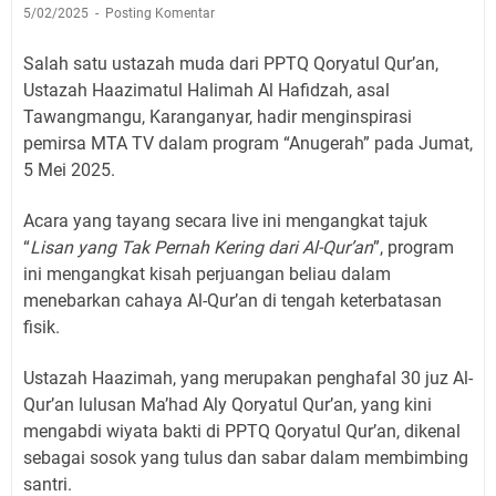
5/02/2025
Posting Komentar
Salah satu ustazah muda dari PPTQ Qoryatul Qur’an,
Ustazah Haazimatul Halimah Al Hafidzah, asal
Tawangmangu, Karanganyar, hadir menginspirasi
pemirsa MTA TV dalam program “Anugerah” pada Jumat,
5 Mei 2025.
Acara yang tayang secara live ini mengangkat tajuk
“
Lisan yang Tak Pernah Kering dari Al-Qur’an
”, program
ini mengangkat kisah perjuangan beliau dalam
menebarkan cahaya Al-Qur’an di tengah keterbatasan
fisik.
Ustazah Haazimah, yang merupakan penghafal 30 juz Al-
Qur’an lulusan Ma’had Aly Qoryatul Qur’an, yang kini
mengabdi wiyata bakti di PPTQ Qoryatul Qur’an, dikenal
sebagai sosok yang tulus dan sabar dalam membimbing
santri.