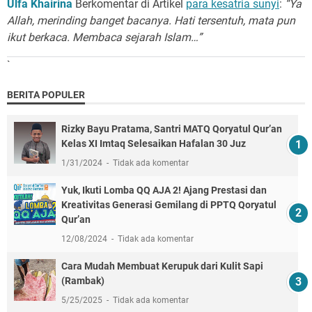
Ulfa Khairina
Berkomentar di Artikel
para kesatria sunyi
:
“Ya
Allah, merinding banget bacanya. Hati tersentuh, mata pun
ikut berkaca. Membaca sejarah Islam…”
`
BERITA POPULER
Rizky Bayu Pratama, Santri MATQ Qoryatul Qur’an
Kelas XI Imtaq Selesaikan Hafalan 30 Juz
1/31/2024
Tidak ada komentar
Yuk, Ikuti Lomba QQ AJA 2! Ajang Prestasi dan
Kreativitas Generasi Gemilang di PPTQ Qoryatul
Qur’an
12/08/2024
Tidak ada komentar
Cara Mudah Membuat Kerupuk dari Kulit Sapi
(Rambak)
5/25/2025
Tidak ada komentar