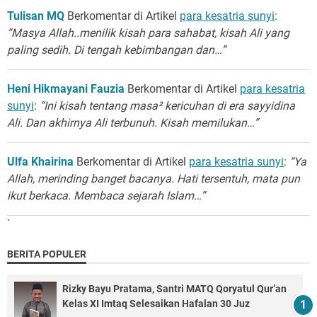
Tulisan MQ
Berkomentar di Artikel
para kesatria sunyi
:
“Masya Allah..menilik kisah para sahabat, kisah Ali yang
paling sedih. Di tengah kebimbangan dan…”
Heni Hikmayani Fauzia
Berkomentar di Artikel
para kesatria
sunyi
:
“Ini kisah tentang masa² kericuhan di era sayyidina
Ali. Dan akhirnya Ali terbunuh. Kisah memilukan…”
Ulfa Khairina
Berkomentar di Artikel
para kesatria sunyi
:
“Ya
Allah, merinding banget bacanya. Hati tersentuh, mata pun
ikut berkaca. Membaca sejarah Islam…”
`
BERITA POPULER
Rizky Bayu Pratama, Santri MATQ Qoryatul Qur’an
Kelas XI Imtaq Selesaikan Hafalan 30 Juz