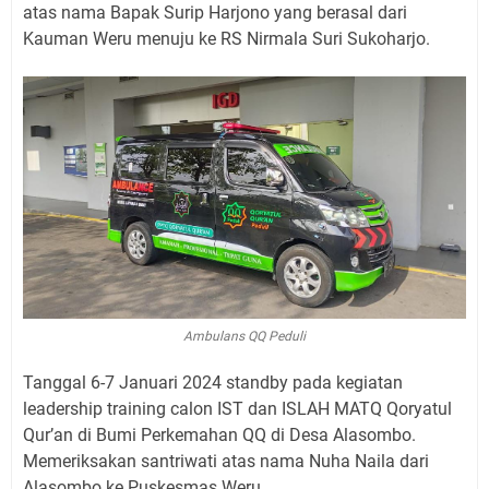
atas nama Bapak Surip Harjono yang berasal dari
Kauman Weru menuju ke RS Nirmala Suri Sukoharjo.
Ambulans QQ Peduli
Tanggal 6-7 Januari 2024 standby pada kegiatan
leadership training calon IST dan ISLAH MATQ Qoryatul
Qur’an di Bumi Perkemahan QQ di Desa Alasombo.
Memeriksakan santriwati atas nama Nuha Naila dari
Alasombo ke Puskesmas Weru.