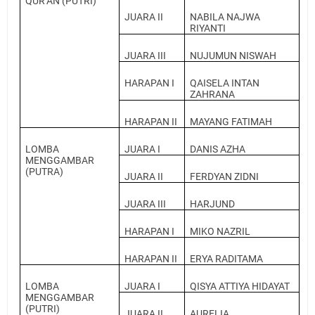
QUR’AN (PUTRI)
JUARA II
NABILA NAJWA
RIYANTI
JUARA III
NUJUMUN NISWAH
HARAPAN I
QAISELA INTAN
ZAHRANA
HARAPAN II
MAYANG FATIMAH
LOMBA
JUARA I
DANIS AZHA
MENGGAMBAR
(PUTRA)
JUARA II
FERDYAN ZIDNI
JUARA III
HARJUND
HARAPAN I
MIKO NAZRIL
HARAPAN II
ERYA RADITAMA
LOMBA
JUARA I
QISYA ATTIYA HIDAYAT
MENGGAMBAR
(PUTRI)
JUARA II
AURELIA