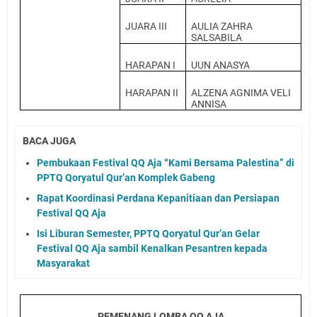
JUARA III
AULIA ZAHRA
SALSABILA
HARAPAN I
UUN ANASYA
HARAPAN II
ALZENA AGNIMA VELI
ANNISA
BACA JUGA
Pembukaan Festival QQ Aja “Kami Bersama Palestina” di
PPTQ Qoryatul Qur’an Komplek Gabeng
Rapat Koordinasi Perdana Kepanitiaan dan Persiapan
Festival QQ Aja
Isi Liburan Semester, PPTQ Qoryatul Qur’an Gelar
Festival QQ Aja sambil Kenalkan Pesantren kepada
Masyarakat
PEMENANG LOMBA QQ AJA