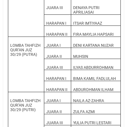
JUARA III
DENAYA PUTRI
APRILIASAI
HARAPAN I
ITSAR IMTIYAAZ
HARAPAN II
FIRA MAYLIA HAPSARI
LOMBA TAHFIZH
JUARA I
DENI KARTANA NUZAR
QUR’AN JUZ
30/29 (PUTRA)
JUARA II
MUHSIN
JUARA III
ILYAS ABDURROHMAN
HARAPAN I
BIMA KAMIL FADLULAH
HARAPAN II
ABDUROHMAN ILHAM
LOMBA TAHFIZH
JUARA I
NAILA AZ-ZAHRA
QUR’AN JUZ
30/29 (PUTRI)
JUARA II
ZULFA AZMI
JUARA III
YULIA PUTRI LESTARI