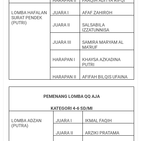
HARAPAN II
FAAQIH ADITYA RIFQI
LOMBA HAFALAN
JUARA I
AFAF ZAHIROH
SURAT PENDEK
(PUTRI)
JUARA II
SALSABILA
IZZATUNNISA
JUARA III
SAMIRA MARYAM AL
MA’RUF
HARAPAN I
KHAYSA AZKADINA
PUTRI
HARAPAN II
AFIFAH BILQIS UFAINA
PEMENANG LOMBA QQ AJA
KATEGORI 4-6 SD/MI
LOMBA ADZAN
JUARA I
IKMAL FAQIH
(PUTRA)
JUARA II
ARZIKI PRATAMA