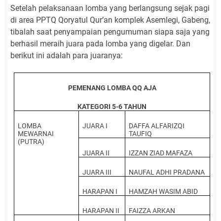
Setelah pelaksanaan lomba yang berlangsung sejak pagi
di area PPTQ Qoryatul Qur’an komplek Asemlegi, Gabeng,
tibalah saat penyampaian pengumuman siapa saja yang
berhasil meraih juara pada lomba yang digelar. Dan
berikut ini adalah para juaranya:
PEMENANG LOMBA QQ AJA
KATEGORI 5-6 TAHUN
LOMBA
JUARA I
DAFFA ALFARIZQI
MEWARNAI
TAUFIQ
(PUTRA)
JUARA II
IZZAN ZIAD MAFAZA
JUARA III
NAUFAL ADHI PRADANA
HARAPAN I
HAMZAH WASIM ABID
HARAPAN II
FAIZZA ARKAN