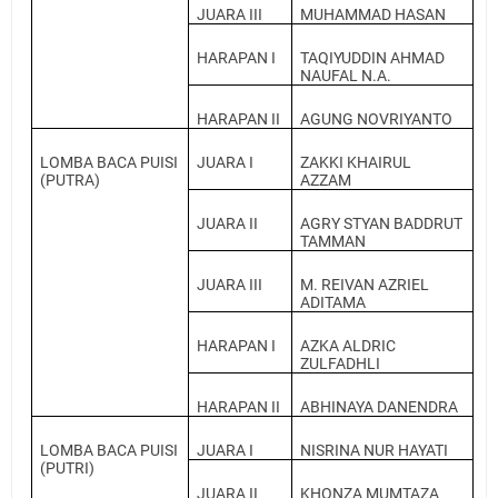
JUARA III
MUHAMMAD HASAN
HARAPAN I
TAQIYUDDIN AHMAD
NAUFAL N.A.
HARAPAN II
AGUNG NOVRIYANTO
LOMBA BACA PUISI
JUARA I
ZAKKI KHAIRUL
(PUTRA)
AZZAM
JUARA II
AGRY STYAN BADDRUT
TAMMAN
JUARA III
M. REIVAN AZRIEL
ADITAMA
HARAPAN I
AZKA ALDRIC
ZULFADHLI
HARAPAN II
ABHINAYA DANENDRA
LOMBA BACA PUISI
JUARA I
NISRINA NUR HAYATI
(PUTRI)
JUARA II
KHONZA MUMTAZA