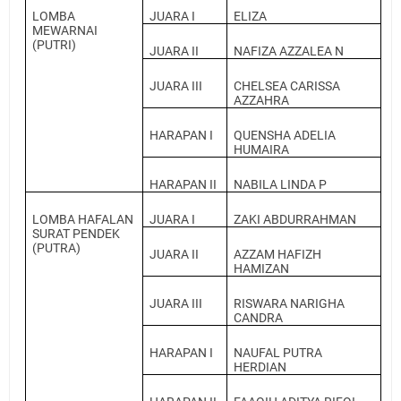
LOMBA
JUARA I
ELIZA
MEWARNAI
(PUTRI)
JUARA II
NAFIZA AZZALEA N
JUARA III
CHELSEA CARISSA
AZZAHRA
HARAPAN I
QUENSHA ADELIA
HUMAIRA
HARAPAN II
NABILA LINDA P
LOMBA HAFALAN
JUARA I
ZAKI ABDURRAHMAN
SURAT PENDEK
(PUTRA)
JUARA II
AZZAM HAFIZH
HAMIZAN
JUARA III
RISWARA NARIGHA
CANDRA
HARAPAN I
NAUFAL PUTRA
HERDIAN