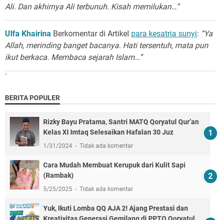
Ali. Dan akhirnya Ali terbunuh. Kisah memilukan…”
Ulfa Khairina
Berkomentar di Artikel
para kesatria sunyi
:
“Ya
Allah, merinding banget bacanya. Hati tersentuh, mata pun
ikut berkaca. Membaca sejarah Islam…”
`
BERITA POPULER
Rizky Bayu Pratama, Santri MATQ Qoryatul Qur’an
Kelas XI Imtaq Selesaikan Hafalan 30 Juz
1/31/2024
Tidak ada komentar
Cara Mudah Membuat Kerupuk dari Kulit Sapi
(Rambak)
5/25/2025
Tidak ada komentar
Yuk, Ikuti Lomba QQ AJA 2! Ajang Prestasi dan
Kreativitas Generasi Gemilang di PPTQ Qoryatul