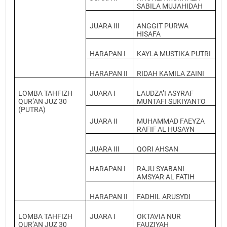
SABILA MUJAHIDAH
JUARA III
ANGGIT PURWA
HISAFA
HARAPAN I
KAYLA MUSTIKA PUTRI
HARAPAN II
RIDAH KAMILA ZAINI
LOMBA TAHFIZH
JUARA I
LAUDZA’I ASYRAF
QUR’AN JUZ 30
MUNTAFI SUKIYANTO
(PUTRA)
JUARA II
MUHAMMAD FAEYZA
RAFIF AL HUSAYN
JUARA III
QORI AHSAN
HARAPAN I
RAJU SYABANI
AMSYAR AL FATIH
HARAPAN II
FADHIL ARUSYDI
LOMBA TAHFIZH
JUARA I
OKTAVIA NUR
QUR’AN JUZ 30
FAUZIYAH