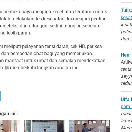
Tuli
atu bentuk upaya menjaga kesehatan terutama untuk
kesat
dalah melakukan tes kesehatan. Ini menjadi penting
kisah
dideteksi dan ditangani sedini mungkin sebelum
palin
ng lebih parah.
dan…
i meliputi pelayanan tensi darah, cek HB, periksa
i, dan pemberian obat bagi yang memerlukan.
Heni
an manfaat untuk umat dan semakin mendekatkan
Artik
dengan pesantren. Semoga Allah ﷻ memberkahi langkah amalan ini.
tenta
sayyi
terb
Ulfa 
para 
an ini :
merin
terse
Memb