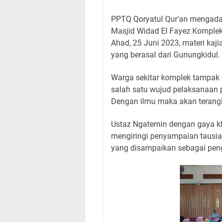
PPTQ Qoryatul Qur’an mengadak
Masjid Widad El Fayez Komplek
Ahad, 25 Juni 2023, materi kaj
yang berasal dari Gunungkidul.
Warga sekitar komplek tampak
salah satu wujud pelaksanaan p
Dengan ilmu maka akan terang
Ustaz Ngatemin dengan gaya kh
mengiringi penyampaian tausiah
yang disampaikan sebagai peng