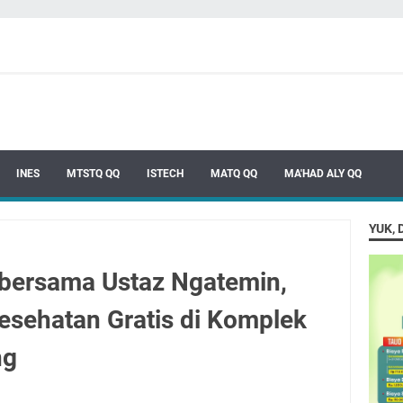
INES
MTSTQ QQ
ISTECH
MATQ QQ
MA'HAD ALY QQ
YUK, 
 bersama Ustaz Ngatemin,
esehatan Gratis di Komplek
ng