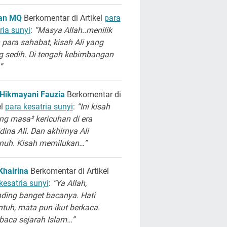
san MQ
Berkomentar di Artikel
para
ria sunyi
:
“Masya Allah..menilik
 para sahabat, kisah Ali yang
g sedih. Di tengah kebimbangan
”
 Hikmayani Fauzia
Berkomentar di
el
para kesatria sunyi
:
“Ini kisah
ng masa² kericuhan di era
dina Ali. Dan akhirnya Ali
unuh. Kisah memilukan…”
Khairina
Berkomentar di Artikel
kesatria sunyi
:
“Ya Allah,
ding banget bacanya. Hati
ntuh, mata pun ikut berkaca.
aca sejarah Islam…”