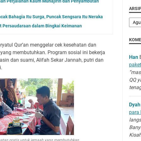
nan Perjalanan Kaum Muhajirin dan Penyambutan
ARSIP
ncak Bahagia Itu Surga, Puncak Sengsara Itu Neraka
at Persaudaraan dalam Bingkai Keimanan
KOME
oryatul Qur’an menggelar cek kesehatan dan
 yang membutuhkan. Program sosial ini bekerja
Han
B
sin dan suami, Alifah Sekar Jannah, putri dan
paket
.
“masy
QQ y
tenag
Dyah
para 
langs
Banya
Kisa
hatan gratis untuk jemaah yang membutuhkan