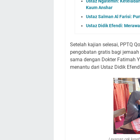
Ustaz Ngatemin: Ketelada
Kaum Anshar
Ustaz Salman Al Farisi: Pu
Ustaz Didik Efendi: Meraw
Setelah kajian selesai, PPTQ Q
pengobatan gratis bagi jemaah
sama dengan Dokter Fatimah Ya
menantu dari Ustaz Didik Efendi
Layanan cek kese