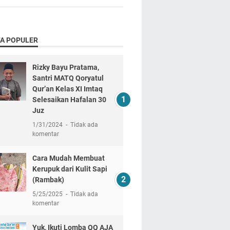
TA POPULER
Rizky Bayu Pratama,
Santri MATQ Qoryatul
Qur’an Kelas XI Imtaq
Selesaikan Hafalan 30
Juz
1/31/2024
Tidak ada
komentar
Cara Mudah Membuat
Kerupuk dari Kulit Sapi
(Rambak)
5/25/2025
Tidak ada
komentar
Yuk, Ikuti Lomba QQ AJA