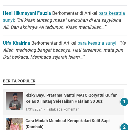
Heni Hikmayani Fauzia
Berkomentar di Artikel
para kesatria
sunyi
:
“Ini kisah tentang masa² kericuhan di era sayyidina
Ali. Dan akhirnya Ali terbunuh. Kisah memilukan…”
Ulfa Khairina
Berkomentar di Artikel
para kesatria sunyi
:
“Ya
Allah, merinding banget bacanya. Hati tersentuh, mata pun
ikut berkaca. Membaca sejarah Islam…”
`
BERITA POPULER
Rizky Bayu Pratama, Santri MATQ Qoryatul Qur’an
Kelas XI Imtaq Selesaikan Hafalan 30 Juz
1/31/2024
Tidak ada komentar
Cara Mudah Membuat Kerupuk dari Kulit Sapi
(Rambak)