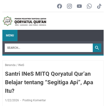
MENU
Beranda
/
INeS
Santri INeS MITQ Qoryatul Qur’an
Belajar tentang “Segitiga Api”, Apa
Itu?
1/22/2026
Posting Komentar