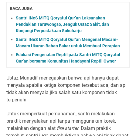
BACA JUGA
Santri INeS MITQ Qoryatul Qur’an Laksanakan
Pendakian Taruwongso, Jenguk Ustaz Sakit, dan
Kunjungi Perpustakaan Sukoharjo
Santri INeS MITQ Qoryatul Qur’an Mengenal Macam-
Macam Ukuran Bahan Bakar untuk Membuat Perapian
Edukasi Pengenalan Reptil pada Santri MITQ Qoryatul
Qur’an bersama Komunitas Handayani Reptil Owner
Ustaz Munadif menegaskan bahwa api hanya dapat
menyala apabila ketiga komponen tersebut ada, dan api
tidak akan menyala jika salah satu komponen tidak
terpenuhi.
Untuk memperkuat pemahaman, santri melakukan
praktik menyalakan api tanpa menggunakan korek,
melainkan dengan alat
fire starter
. Dalam praktik
tersebut, santri juga membuktikan bahwa api tidak dapat