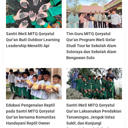
Santri INeS MITQ Qoryatul
Tim Guru MITQ Qoryatul
Qur’an Ikuti Outdoor Learning
Qur’an Program INeS Gelar
Leadership Meneliti Api
Studi Tour ke Sekolah Alam
Soloraya dan Sekolah Alam
Bengawan Solo
Edukasi Pengenalan Reptil
Santri INeS MITQ Qoryatul
pada Santri MITQ Qoryatul
Qur’an Laksanakan Pendakian
Qur’an bersama Komunitas
Taruwongso, Jenguk Ustaz
Handayani Reptil Owner
Sakit, dan Kunjungi