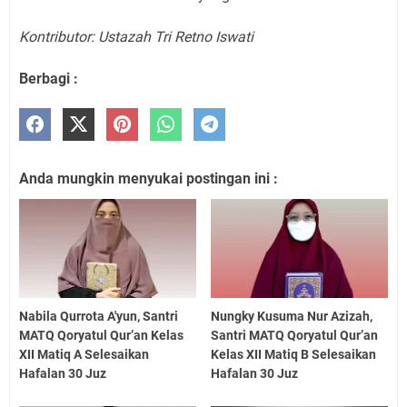
Kontributor: Ustazah Tri Retno Iswati
Berbagi :
Anda mungkin menyukai postingan ini :
Nabila Qurrota A'yun, Santri
Nungky Kusuma Nur Azizah,
MATQ Qoryatul Qur’an Kelas
Santri MATQ Qoryatul Qur’an
XII Matiq A Selesaikan
Kelas XII Matiq B Selesaikan
Hafalan 30 Juz
Hafalan 30 Juz