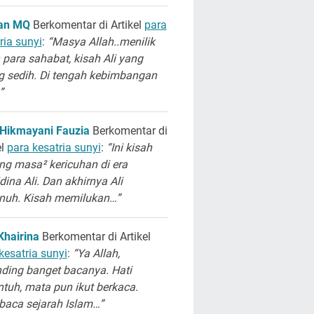
san MQ
Berkomentar di Artikel
para
ria sunyi
:
“Masya Allah..menilik
 para sahabat, kisah Ali yang
g sedih. Di tengah kebimbangan
”
 Hikmayani Fauzia
Berkomentar di
el
para kesatria sunyi
:
“Ini kisah
ng masa² kericuhan di era
dina Ali. Dan akhirnya Ali
unuh. Kisah memilukan…”
Khairina
Berkomentar di Artikel
kesatria sunyi
:
“Ya Allah,
ding banget bacanya. Hati
ntuh, mata pun ikut berkaca.
aca sejarah Islam…”