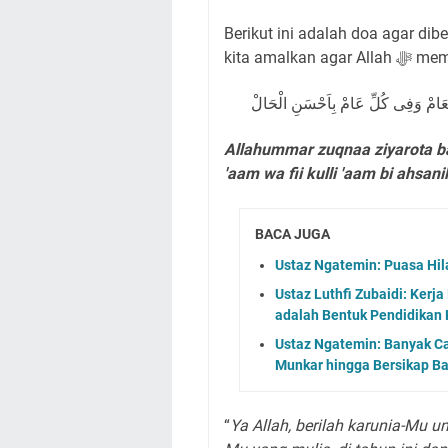
Berikut ini adalah doa agar di
kita am
ا الْعَامْ وَفِى كُلِّ عَامْ بِاَحْسَنِ الْحَالْ
Allahummar zuqnaa ziyarota ba
'aam wa fii kulli 'aam bi ahsani
BACA JUGA
Ustaz Ngatemin: Puasa Hil
Ustaz Luthfi Zubaidi: Kerja
adalah Bentuk Pendidikan
Ustaz Ngatemin: Banyak Ca
Munkar hingga Bersikap B
“
Ya Allah, berilah karunia-Mu 