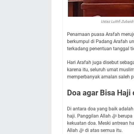
Ustaz Luthfi Zubai
Penamaan puasa Arafah merujuk 
berkumpul di Padang Arafah un
terkadang penentuan tanggal t
Hari Arafah juga disebut seba
karena itu, seluruh umat musli
memperbanyak amalan saleh pad
Doa agar Bisa Haji
Di antara doa yang baik adalah memohon pada 
haji. Panggilan Allah ﷻ berupa haji atau umrah adalah tentang keyakinan dan
kekuatan doa. Meski antrean ha
Allah ﷻ di atas semua itu.