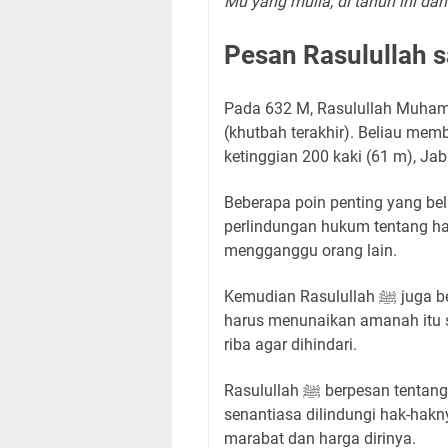
Mu yang mulia, di tahun ini da
Pesan Rasulullah s
Pada 632 M, Rasulullah Muhammad ﷺ memberikan khutbah saat
(khutbah terakhir). Beliau mem
ketinggian 200 kaki (61 m), Ja
Beberapa poin penting yang be
perlindungan hukum tentang har
mengganggu orang lain.
Kemudian Rasulullah ﷺ juga berpesan agar siapa saja yang menerima amanah
harus menunaikan amanah itu 
riba agar dihindari.
Rasulullah ﷺ berpesan tentang menyikapi wanita agar dimuliakan dengan
senantiasa dilindungi hak-hak
marabat dan harga dirinya.