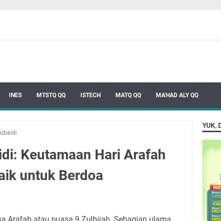
INES
MTSTQ QQ
ISTECH
MATQ QQ
MA'HAD ALY QQ
YUK, 
Zubaidi
idi: Keutamaan Hari Arafah
aik untuk Berdoa
sa Arafah atau puasa 9 Zulhijah. Sebagian ulama