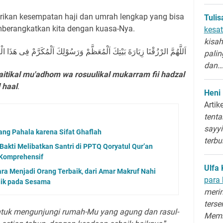
berikan kesempatan haji dan umrah lengkap yang bisa
Tuli
alkan agar Allah ﷻ memberangkatkan kita dengan kuasa-Nya.
kesat
kisah
اَللَّهُمَّ الرْزُقْنَا زِيَارَةَ بَيْتِكَ اَلْمُعَظَّمْ وَرَسُوْلِكَ اَلْمُكَرَّمْ فِى هَذَ
palin
dan…
itikal mu'adhom wa rosuulikal mukarram fii hadzal
l haal
.
Heni
Artik
tenta
sayyi
ang Pahala karena Sifat Ghaflah
terb
 Bakti Melibatkan Santri di PPTQ Qoryatul Qur’an
 Komprehensif
Ulfa 
ra Menjadi Orang Terbaik, dari Amar Makruf Nahi
para 
aik pada Sesama
merin
terse
untuk mengunjungi rumah-Mu yang agung dan rasul-
Memb