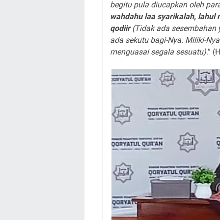
begitu pula diucapkan oleh pa
wahdahu laa syarikalah, lahul 
qodiir
(Tidak ada sesembahan ya
ada sekutu bagi-Nya. Miliki-Nya
menguasai segala sesuatu)
.” (