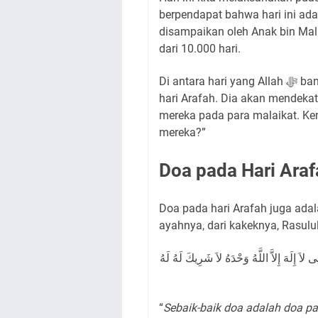
berpendapat bahwa hari ini adal
disampaikan oleh Anak bin Mal
dari 10.000 hari.
Di antara hari yang Allah ﷻ banyak membebaskan seseorang dari neraka adalah
hari Arafah. Dia akan mendek
mereka pada para malaikat. Kemudian Allah ﷻ berfirman, “
mereka?”
Doa pada Hari Ara
Doa pada hari Arafah juga adala
 لاَ إِلَهَ إِلاَّ اللَّهُ وَحْدَهُ لاَ شَرِيكَ لَهُ لَهُ
“
Sebaik-baik doa adalah doa pa