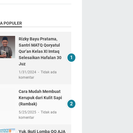
TA POPULER
Rizky Bayu Pratama,
Santri MATQ Qoryatul
Qur’an Kelas XI Imtaq
Selesaikan Hafalan 30
Juz
1/31/2024
Tidak ada
komentar
Cara Mudah Membuat
Kerupuk dari Kulit Sapi
(Rambak)
5/25/2025
Tidak ada
komentar
Yuk, Ikuti Lomba QQ AJA