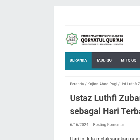
BERANDA
TAUD QQ
MITQ QQ
Beranda
/
Kajian Ahad Pagi
/
Ust Luthfi 
Ustaz Luthfi Zuba
sebagai Hari Terb
6/16/2024
Posting Komentar
Hari ini kita melaksanakan pua