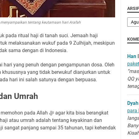
ARSIP
di menyampaikan tentang keutamaan hari Arafah
pada ritual haji di tanah suci. Jemaah haji
KOME
tuk melaksanakan wukuf pada 9 Zulhijah, meskipun
idak sama dengan di Indonesia.
Han
B
paket
gai hari yang penuh dengan pengampunan dosa. Oleh
“masy
m khususnya yang tidak berwukuf dianjurkan untuk
QQ y
a hari ini salah satunya dengan berpuasa.
tenag
 dan Umrah
Dyah
para 
Allah ﷻ agar kita bisa berangkat
langs
Banya
ji sangat panjang sampai 35 tahunan, tapi kehendak
Kisa