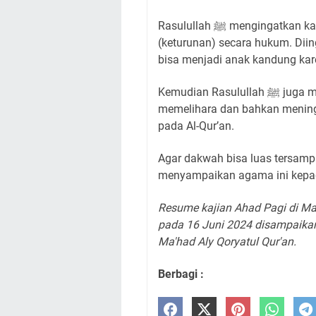
Rasulullah ﷺ mengingatkan kaum muslimin agar senantiasa menjaga garis nasab
(keturunan) secara hukum. Dii
bisa menjadi anak kandung kare
Kemudian Rasulullah ﷺ juga memesankan agar umat Islam senantiasa
memelihara dan bahkan mening
pada Al-Qur’an.
Agar dakwah bisa luas tersampaikan, Rasulullah ﷺ
menyampaikan agama ini kepa
Resume kajian Ahad Pagi di Ma
pada 16 Juni 2024 disampaikan 
Ma'had Aly Qoryatul Qur'an.
Berbagi :