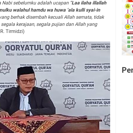
ra Nabi sebelumku adalah ucapan “
Laa ilaha illallah
mulku walahul hamdu wa huwa ‘ala kulli syai-in
ng berhak disembah kecuali Allah semata, tidak
 segala kerajaan, segala pujian dan Allah yang
HR. Tirmidzi)
Pe