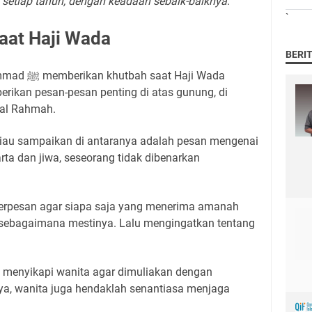
n setiap tahun, dengan keadaan sebaik-baiknya
.”
`
aat Haji Wada
BERI
 Haji Wada
berikan pesan-pesan penting di atas gunung, di
bal Rahmah.
liau sampaikan di antaranya adalah pesan mengenai
ta dan jiwa, seseorang tidak dibenarkan
sebagaimana mestinya. Lalu mengingatkan tentang
nya, wanita juga hendaklah senantiasa menjaga