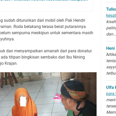
Tuli
kesat
g sudah diturunkan dari mobil oleh Pak Hendri
kisah
yaman. Roda belakang terasa berat putarannya.
palin
 belum sempurna meskipun untuk sementara masih
dan…
ayuhnya.
Heni
asuk dan menyampaikan amanah dari para donatur.
Artik
 ada titipan bingkisan sembako dari Ibu Nining
tenta
jo Krajan.
sayyi
terb
Ulfa 
para 
merin
terse
Memb