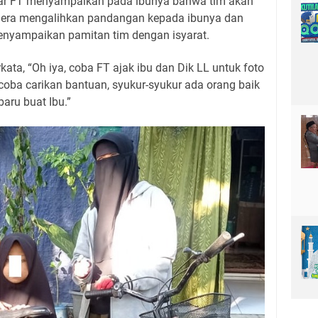
ar FT menyampaikan pada ibunya bahwa tim akan
egera mengalihkan pandangan kepada ibunya dan
nyampaikan pamitan tim dengan isyarat.
ata, “Oh iya, coba FT ajak ibu dan Dik LL untuk foto
coba carikan bantuan, syukur-syukur ada orang baik
ru buat Ibu.”