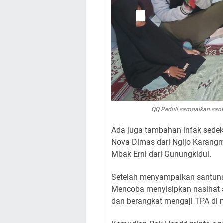
QQ Peduli sampaikan santu
Ada juga tambahan infak sedek
Nova Dimas dari Ngijo Karangm
Mbak Erni dari Gunungkidul.
Setelah menyampaikan santunan
Mencoba menyisipkan nasihat a
dan berangkat mengaji TPA di 