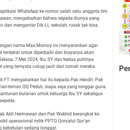
 aplikasi WhatsApp ke nomor salah satu anggota tim
etiawan, mengabarkan bahwa sepeda ibunya yang
n dan mengantar Dik LL sekolah, rusak tak bisa
 dengan nama Mas Momoy ini menyarankan agar
 terdekat untuk diperbaiki dan biayanya akan
 Selasa, 7 Mei 2024, Ibu SY dan kedua putrinya
 yang ternyata cukup jauh dari rumah mereka.
Pe
ik FT mengabarkan hal itu kepada Pak Hendri. Pak
an-teman QQ Peduli, siapa saja yang longgar guna
santunan bulanan untuk keluarga Ibu SY sekaligus
sepeda.
Pak Aldi Hermawan dan Pak Wakhid berangkat ke
il operasional milik PPTQ Qoryatul Qur’an
 kebetulan sedang longgar.