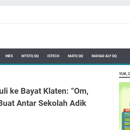
INES
MTSTQ QQ
ISTECH
MATQ QQ
MA'HAD ALY QQ
YUK, 
li ke Bayat Klaten: “Om,
Buat Antar Sekolah Adik