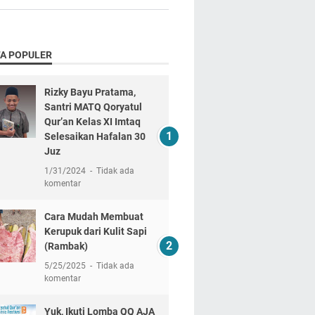
TA POPULER
Rizky Bayu Pratama,
Santri MATQ Qoryatul
Qur’an Kelas XI Imtaq
Selesaikan Hafalan 30
Juz
1/31/2024
Tidak ada
komentar
Cara Mudah Membuat
Kerupuk dari Kulit Sapi
(Rambak)
5/25/2025
Tidak ada
komentar
Yuk, Ikuti Lomba QQ AJA