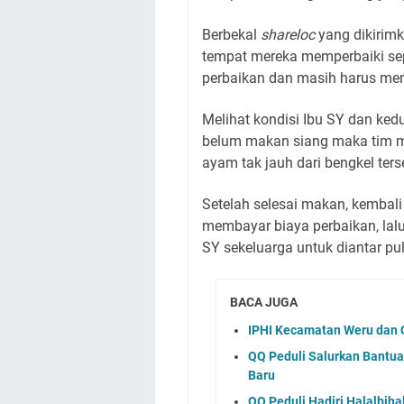
Berbekal
shareloc
yang dikirimk
tempat mereka memperbaiki sep
perbaikan dan masih harus me
Melihat kondisi Ibu SY dan ke
belum makan siang maka tim m
ayam tak jauh dari bengkel ters
Setelah selesai makan, kembali
membayar biaya perbaikan, la
SY sekeluarga untuk diantar pu
BACA JUGA
IPHI Kecamatan Weru dan 
QQ Peduli Salurkan Bantuan
Baru
QQ Peduli Hadiri Halalbi