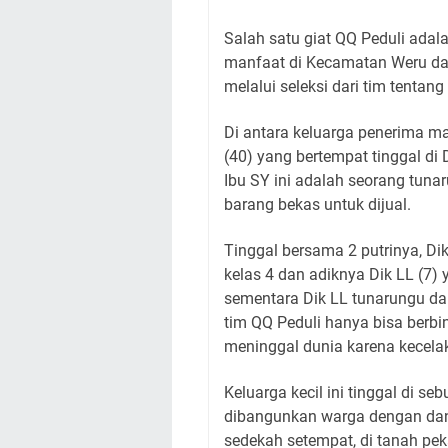
Salah satu giat QQ Peduli adal
manfaat di Kecamatan Weru dan
melalui seleksi dari tim tenta
Di antara keluarga penerima m
(40) yang bertempat tinggal di
Ibu SY ini adalah seorang tuna
barang bekas untuk dijual.
Tinggal bersama 2 putrinya, Di
kelas 4 dan adiknya Dik LL (7) 
sementara Dik LL tunarungu dan
tim QQ Peduli hanya bisa berbi
meninggal dunia karena kecela
Keluarga kecil ini tinggal di s
dibangunkan warga dengan dan
sedekah setempat, di tanah pe