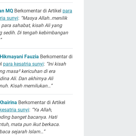
san MQ
Berkomentar di Artikel
para
ria sunyi
:
“Masya Allah..menilik
 para sahabat, kisah Ali yang
g sedih. Di tengah kebimbangan
”
 Hikmayani Fauzia
Berkomentar di
el
para kesatria sunyi
:
“Ini kisah
ng masa² kericuhan di era
dina Ali. Dan akhirnya Ali
unuh. Kisah memilukan…”
Khairina
Berkomentar di Artikel
kesatria sunyi
:
“Ya Allah,
ding banget bacanya. Hati
ntuh, mata pun ikut berkaca.
aca sejarah Islam…”