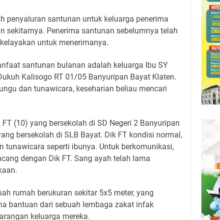
ah penyaluran santunan untuk keluarga penerima
 sekitarnya. Penerima santunan sebelumnya telah
ng kelayakan untuk menerimanya.
anfaat santunan bulanan adalah keluarga Ibu SY
 Dukuh Kalisogo RT 01/05 Banyuripan Bayat Klaten.
rungu dan tunawicara, keseharian beliau mencari
k FT (10) yang bersekolah di SD Negeri 2 Banyuripan
yang bersekolah di SLB Bayat. Dik FT kondisi normal,
 tunawicara seperti ibunya. Untuk berkomunikasi,
ncang dengan Dik FT. Sang ayah telah lama
kaan.
ebuah rumah berukuran sekitar 5x5 meter, yang
a bantuan dari sebuah lembaga zakat infak
karangan keluarga mereka.