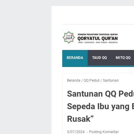
BERANDA
TAUD QQ
MITQ QQ
Beranda
/
QQ Peduli
/
Santunan
Santunan QQ Pedu
Sepeda Ibu yang 
Rusak”
5/07/2024
Posting Komentar