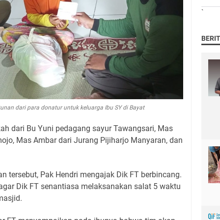
`
BERI
nan dari para donatur untuk keluarga Ibu SY di Bayat
ah dari Bu Yuni pedagang sayur Tawangsari, Mas
ojo, Mas Ambar dari Jurang Pijiharjo Manyaran, dan
 tersebut, Pak Hendri mengajak Dik FT berbincang.
gar Dik FT senantiasa melaksanakan salat 5 waktu
masjid.