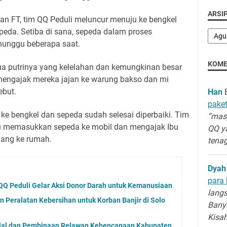
ARSIP
an FT, tim QQ Peduli meluncur menuju ke bengkel
eda. Setiba di sana, sepeda dalam proses
nunggu beberapa saat.
KOME
dua putrinya yang kelelahan dan kemungkinan besar
engajak mereka jajan ke warung bakso dan mi
ebut.
Han
B
paket
 ke bengkel dan sepeda sudah selesai diperbaiki. Tim
“masy
lu memasukkan sepeda ke mobil dan mengajak Ibu
QQ y
lang ke rumah.
tenag
Dyah
para 
QQ Peduli Gelar Aksi Donor Darah untuk Kemanusiaan
langs
 Peralatan Kebersihan untuk Korban Banjir di Solo
Banya
Kisa
halal dan Pembinaan Relawan Kebencanaan Kabupaten