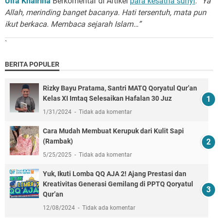
Ulfa Khairina
Berkomentar di Artikel
para kesatria sunyi
:
“Ya
Allah, merinding banget bacanya. Hati tersentuh, mata pun
ikut berkaca. Membaca sejarah Islam…”
`
BERITA POPULER
Rizky Bayu Pratama, Santri MATQ Qoryatul Qur’an
Kelas XI Imtaq Selesaikan Hafalan 30 Juz
1/31/2024
Tidak ada komentar
Cara Mudah Membuat Kerupuk dari Kulit Sapi
(Rambak)
5/25/2025
Tidak ada komentar
Yuk, Ikuti Lomba QQ AJA 2! Ajang Prestasi dan
Kreativitas Generasi Gemilang di PPTQ Qoryatul
Qur’an
12/08/2024
Tidak ada komentar