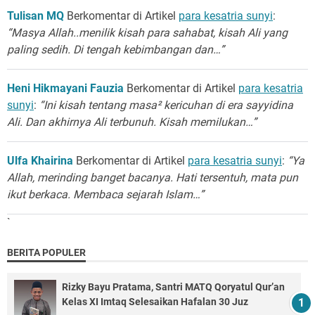
Tulisan MQ
Berkomentar di Artikel
para kesatria sunyi
:
“Masya Allah..menilik kisah para sahabat, kisah Ali yang
paling sedih. Di tengah kebimbangan dan…”
Heni Hikmayani Fauzia
Berkomentar di Artikel
para kesatria
sunyi
:
“Ini kisah tentang masa² kericuhan di era sayyidina
Ali. Dan akhirnya Ali terbunuh. Kisah memilukan…”
Ulfa Khairina
Berkomentar di Artikel
para kesatria sunyi
:
“Ya
Allah, merinding banget bacanya. Hati tersentuh, mata pun
ikut berkaca. Membaca sejarah Islam…”
`
BERITA POPULER
Rizky Bayu Pratama, Santri MATQ Qoryatul Qur’an
Kelas XI Imtaq Selesaikan Hafalan 30 Juz