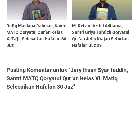
Rofiq Maulana Rahman, Santri
M. Reivan Azriel Aditama,
MATQ Qoryatul Qur’an Kelas
Santri Griya Tahfizh Qoryatul
XI Ta'jil Selesaikan Hafalan 30
Qur’an Jetis Krajan Setorkan
Juz
Hafalan Juz 29
Posting Komentar untuk "Jery Ihsan Syarifuddin,
Santri MATQ Qoryatul Qur’an Kelas XII Matiq
Selesaikan Hafalan 30 Juz"