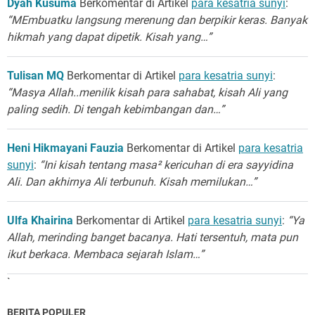
Dyah Kusuma
Berkomentar di Artikel
para kesatria sunyi
:
“MEmbuatku langsung merenung dan berpikir keras. Banyak
hikmah yang dapat dipetik. Kisah yang…”
Tulisan MQ
Berkomentar di Artikel
para kesatria sunyi
:
“Masya Allah..menilik kisah para sahabat, kisah Ali yang
paling sedih. Di tengah kebimbangan dan…”
Heni Hikmayani Fauzia
Berkomentar di Artikel
para kesatria
sunyi
:
“Ini kisah tentang masa² kericuhan di era sayyidina
Ali. Dan akhirnya Ali terbunuh. Kisah memilukan…”
Ulfa Khairina
Berkomentar di Artikel
para kesatria sunyi
:
“Ya
Allah, merinding banget bacanya. Hati tersentuh, mata pun
ikut berkaca. Membaca sejarah Islam…”
`
BERITA POPULER