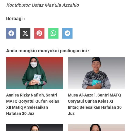
Kontributor: Ustaz Mas’ula Azzahid
Berbagi :
Anda mungkin menyukai postingan ini :
Annisa Rizky Nafi'ah, Santri
Musa Al-Auza’i, Santri MATQ
MATQ Qoryatul Qur’an Kelas
Qoryatul Qur’an Kelas XI
XII Matiq A Selesaikan
Imtaq Selesaikan Hafalan 30
Hafalan 30 Juz
Juz