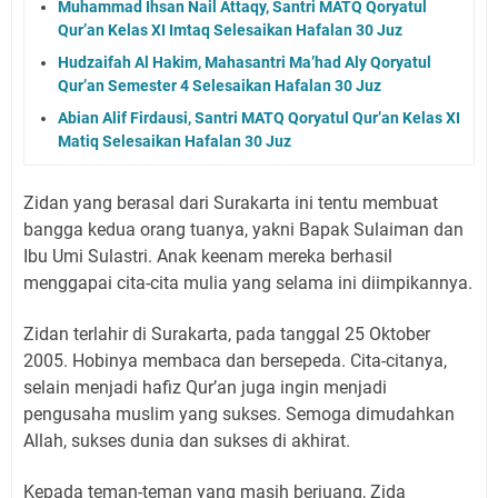
Muhammad Ihsan Nail Attaqy, Santri MATQ Qoryatul
Qur’an Kelas XI Imtaq Selesaikan Hafalan 30 Juz
Hudzaifah Al Hakim, Mahasantri Ma’had Aly Qoryatul
Qur’an Semester 4 Selesaikan Hafalan 30 Juz
Abian Alif Firdausi, Santri MATQ Qoryatul Qur’an Kelas XI
Matiq Selesaikan Hafalan 30 Juz
Zidan yang berasal dari Surakarta ini tentu membuat
bangga kedua orang tuanya, yakni Bapak Sulaiman dan
Ibu Umi Sulastri. Anak keenam mereka berhasil
menggapai cita-cita mulia yang selama ini diimpikannya.
Zidan terlahir di Surakarta, pada tanggal 25 Oktober
2005. Hobinya membaca dan bersepeda. Cita-citanya,
selain menjadi hafiz Qur’an juga ingin menjadi
pengusaha muslim yang sukses. Semoga dimudahkan
Allah, sukses dunia dan sukses di akhirat.
Kepada teman-teman yang masih berjuang, Zida