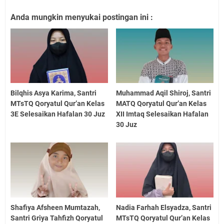
Anda mungkin menyukai postingan ini :
Bilqhis Asya Karima, Santri
Muhammad Aqil Shiroj, Santri
MTsTQ Qoryatul Qur’an Kelas
MATQ Qoryatul Qur’an Kelas
3E Selesaikan Hafalan 30 Juz
XII Imtaq Selesaikan Hafalan
30 Juz
Shafiya Afsheen Mumtazah,
Nadia Farhah Elsyadza, Santri
Santri Griya Tahfizh Qoryatul
MTsTQ Qoryatul Qur’an Kelas