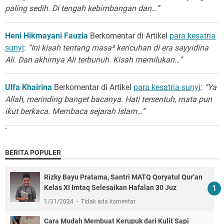
paling sedih. Di tengah kebimbangan dan…”
Heni Hikmayani Fauzia
Berkomentar di Artikel
para kesatria
sunyi
:
“Ini kisah tentang masa² kericuhan di era sayyidina
Ali. Dan akhirnya Ali terbunuh. Kisah memilukan…”
Ulfa Khairina
Berkomentar di Artikel
para kesatria sunyi
:
“Ya
Allah, merinding banget bacanya. Hati tersentuh, mata pun
ikut berkaca. Membaca sejarah Islam…”
`
BERITA POPULER
Rizky Bayu Pratama, Santri MATQ Qoryatul Qur’an
Kelas XI Imtaq Selesaikan Hafalan 30 Juz
1/31/2024
Tidak ada komentar
Cara Mudah Membuat Kerupuk dari Kulit Sapi