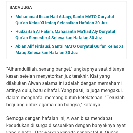
BACA JUGA
Muhammad Ihsan Nail Attaqy, Santri MATQ Qoryatul
Qur’an Kelas XI Imtaq Selesaikan Hafalan 30 Juz
Hudzaifah Al Hakim, Mahasantri Ma’had Aly Qoryatul
Qur’an Semester 4 Selesaikan Hafalan 30 Juz
Abian Alif Firdausi, Santri MATQ Qoryatul Qur’an Kelas XI
Matiq Selesaikan Hafalan 30 Juz
“Alhamdulillah, senang banget,” ungkapnya saat ditanya
kesan setelah menyetorkan juz terakhir. Kiat yang
dilakukan Alwan selama ini adalah dengan memahami
artinya dulu, baru dihafal. Yang pasti, ia juga mengakui,
dalam menghafal memang butuh ketelatenan. “Teruslah
berjuang untuk agama dan bangsa,” katanya.
Semoga dengan hafalan ini, Alwan bisa mendapat
kedudukan di surga disesuaikan dengan banyaknya ayat
yang dihafal. Ditawarkan kepada penghafal Al-Qur’an,