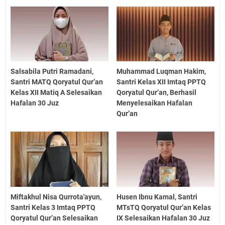
Salsabila Putri Ramadani,
Muhammad Luqman Hakim,
Santri MATQ Qoryatul Qur’an
Santri Kelas XII Imtaq PPTQ
Kelas XII Matiq A Selesaikan
Qoryatul Qur’an, Berhasil
Hafalan 30 Juz
Menyelesaikan Hafalan
Qur’an
Miftakhul Nisa Qurrota'ayun,
Husen Ibnu Kamal, Santri
Santri Kelas 3 Imtaq PPTQ
MTsTQ Qoryatul Qur’an Kelas
Qoryatul Qur’an Selesaikan
IX Selesaikan Hafalan 30 Juz