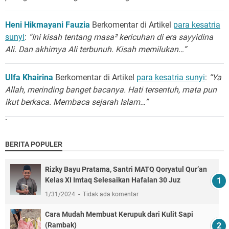
Heni Hikmayani Fauzia
Berkomentar di Artikel
para kesatria
sunyi
:
“Ini kisah tentang masa² kericuhan di era sayyidina
Ali. Dan akhirnya Ali terbunuh. Kisah memilukan…”
Ulfa Khairina
Berkomentar di Artikel
para kesatria sunyi
:
“Ya
Allah, merinding banget bacanya. Hati tersentuh, mata pun
ikut berkaca. Membaca sejarah Islam…”
`
BERITA POPULER
Rizky Bayu Pratama, Santri MATQ Qoryatul Qur’an
Kelas XI Imtaq Selesaikan Hafalan 30 Juz
1/31/2024
Tidak ada komentar
Cara Mudah Membuat Kerupuk dari Kulit Sapi
(Rambak)