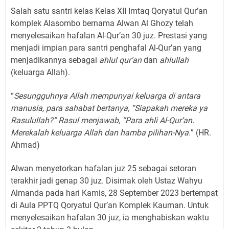
Salah satu santri kelas Kelas XII Imtaq Qoryatul Qur’an
komplek Alasombo bernama Alwan Al Ghozy telah
menyelesaikan hafalan Al-Qur’an 30 juz. Prestasi yang
menjadi impian para santri penghafal Al-Qur’an yang
menjadikannya sebagai
ahlul qur’an
dan
ahlullah
(keluarga Allah).
“
Sesungguhnya Allah mempunyai keluarga di antara
manusia, para sahabat bertanya, “Siapakah mereka ya
Rasulullah?” Rasul menjawab, “Para ahli Al-Qur’an.
Merekalah keluarga Allah dan hamba pilihan-Nya.
” (HR.
Ahmad)
Alwan menyetorkan hafalan juz 25 sebagai setoran
terakhir jadi genap 30 juz. Disimak oleh Ustaz Wahyu
Almanda pada hari Kamis, 28 September 2023 bertempat
di Aula PPTQ Qoryatul Qur’an Komplek Kauman. Untuk
menyelesaikan hafalan 30 juz, ia menghabiskan waktu