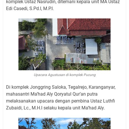
komplek Ustaz Nasrudin, ditemani kepala unit MA Ustaz
Edi Casedi, S.Pd.I, M.P.I.
Upacara Agustusan di komplek Pucung
Di komplek Jonggring Saloka, Tegalrejo, Karanganyar,
mahasantri Ma’had Aly Qoryatul Qur’an putra
melaksanakan upacara dengan pembina Ustaz Luthfi
Zubaidi, Lc., M.H.I selaku kepala unit Ma’had Aly.