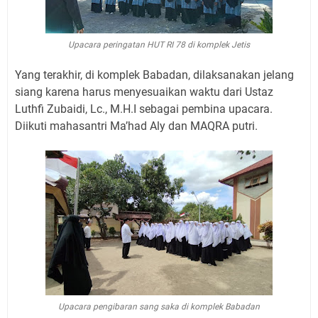
Upacara peringatan HUT RI 78 di komplek Jetis
Yang terakhir, di komplek Babadan, dilaksanakan jelang
siang karena harus menyesuaikan waktu dari Ustaz
Luthfi Zubaidi, Lc., M.H.I sebagai pembina upacara.
Diikuti mahasantri Ma’had Aly dan MAQRA putri.
Upacara pengibaran sang saka di komplek Babadan