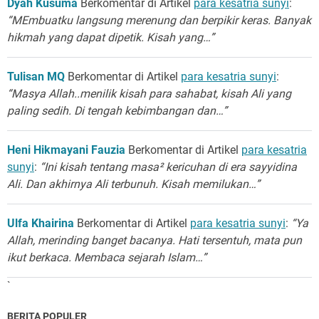
Dyah Kusuma
Berkomentar di Artikel
para kesatria sunyi
:
“MEmbuatku langsung merenung dan berpikir keras. Banyak
hikmah yang dapat dipetik. Kisah yang…”
Tulisan MQ
Berkomentar di Artikel
para kesatria sunyi
:
“Masya Allah..menilik kisah para sahabat, kisah Ali yang
paling sedih. Di tengah kebimbangan dan…”
Heni Hikmayani Fauzia
Berkomentar di Artikel
para kesatria
sunyi
:
“Ini kisah tentang masa² kericuhan di era sayyidina
Ali. Dan akhirnya Ali terbunuh. Kisah memilukan…”
Ulfa Khairina
Berkomentar di Artikel
para kesatria sunyi
:
“Ya
Allah, merinding banget bacanya. Hati tersentuh, mata pun
ikut berkaca. Membaca sejarah Islam…”
`
BERITA POPULER