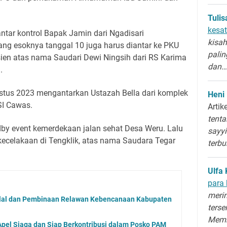
Tuli
kesat
tar kontrol Bapak Jamin dari Ngadisari
kisah
ng esoknya tanggal 10 juga harus diantar ke PKU
palin
ien atas nama Saudari Dewi Ningsih dari RS Karima
dan…
.
ustus 2023 mengantarkan Ustazah Bella dari komplek
Heni
SI Cawas.
Artik
tenta
by event kemerdekaan jalan sehat Desa Weru. Lalu
sayyi
 kecelakaan di Tengklik, atas nama Saudara Tegar
terb
Ulfa 
para 
merin
halal dan Pembinaan Relawan Kebencanaan Kabupaten
terse
Memb
Apel Siaga dan Siap Berkontribusi dalam Posko PAM