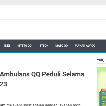
INES
MTSTQ QQ
ISTECH
MATQ QQ
MA'HAD ALY QQ
YUK, 
 Ambulans QQ Peduli Selama
023
alam melayani umat adalah dengan layanan mobil