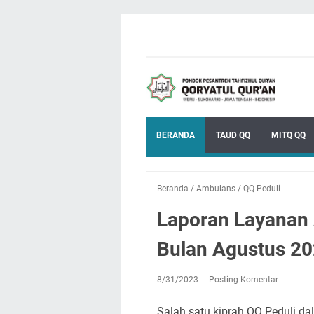
BERANDA
TAUD QQ
MITQ QQ
Beranda
/
Ambulans
/
QQ Peduli
Laporan Layanan
Bulan Agustus 2
8/31/2023
Posting Komentar
Salah satu kiprah QQ Peduli d