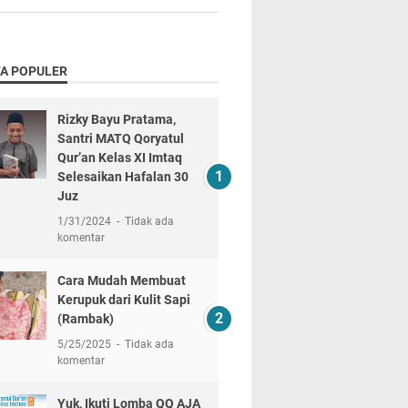
TA POPULER
Rizky Bayu Pratama,
Santri MATQ Qoryatul
Qur’an Kelas XI Imtaq
Selesaikan Hafalan 30
Juz
1/31/2024
Tidak ada
komentar
Cara Mudah Membuat
Kerupuk dari Kulit Sapi
(Rambak)
5/25/2025
Tidak ada
komentar
Yuk, Ikuti Lomba QQ AJA