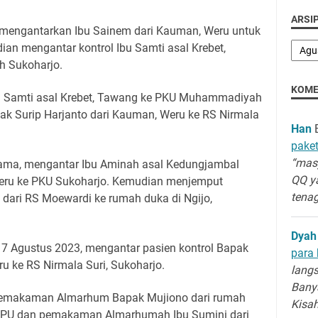
ARSIP
 mengantarkan Ibu Sainem dari Kauman, Weru untuk
ian mengantar kontrol Ibu Samti asal Krebet,
 Sukoharjo.
KOME
bu Samti asal Krebet, Tawang ke PKU Muhammadiyah
ak Surip Harjanto dari Kauman, Weru ke RS Nirmala
Han
B
paket
“masy
sama, mengantar Ibu Aminah asal Kedungjambal
QQ y
Weru ke PKU Sukoharjo. Kemudian menjemput
tenag
dari RS Moewardi ke rumah duka di Ngijo,
Dyah
 7 Agustus 2023, mengantar pasien kontrol Bapak
para 
u ke RS Nirmala Suri, Sukoharjo.
langs
Banya
 pemakaman Almarhum Bapak Mujiono dari rumah
Kisa
TPU dan pemakaman Almarhumah Ibu Sumini dari