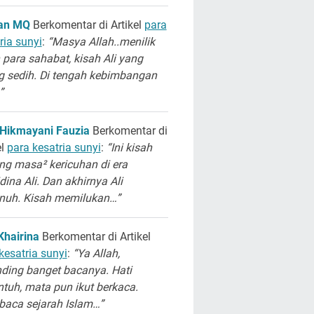
san MQ
Berkomentar di Artikel
para
ria sunyi
:
“Masya Allah..menilik
 para sahabat, kisah Ali yang
g sedih. Di tengah kebimbangan
”
 Hikmayani Fauzia
Berkomentar di
el
para kesatria sunyi
:
“Ini kisah
ng masa² kericuhan di era
dina Ali. Dan akhirnya Ali
unuh. Kisah memilukan…”
Khairina
Berkomentar di Artikel
kesatria sunyi
:
“Ya Allah,
ding banget bacanya. Hati
ntuh, mata pun ikut berkaca.
aca sejarah Islam…”