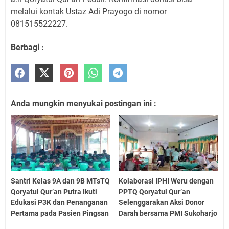
melalui kontak Ustaz Adi Prayogo di nomor
081515522227.
Berbagi :
Anda mungkin menyukai postingan ini :
Santri Kelas 9A dan 9B MTsTQ
Kolaborasi IPHI Weru dengan
Qoryatul Qur’an Putra Ikuti
PPTQ Qoryatul Qur’an
Edukasi P3K dan Penanganan
Selenggarakan Aksi Donor
Pertama pada Pasien Pingsan
Darah bersama PMI Sukoharjo