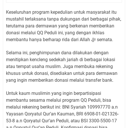
Keseluruhan program kepedulian untuk masyarakat itu
mustahil terlaksana tanpa dukungan dari berbagai pihak,
terutama para dermawan yang berkenan memberikan
donasi melalui QQ Peduli ini, yang dengan ikhlas
membantu hanya berharap rida dari Allah ﷻ semata.
Selama ini, penghimpunan dana dilakukan dengan
menitipkan kencleng sedekah jariah di berbagai lokasi
atau tempat usaha muslim. Juga membuka rekening
khusus untuk donasi, disediakan untuk para dermawan
yang ingin memberikan donasi melalui transfer bank.
Untuk kaum muslimin yang ingin berpartisipasi
membantu sesama melalui program QQ Peduli, bisa
melalui rekening berikut ini: BNI Syariah 109997770 a.n
Yayasan Qoryatul Qur’an Kauman, BRI 6908-01-021326-
53-8 a.n Qoryatul Qur’an Peduli, atau BSI 3300-5500-17
a.n Qoryatul Qur’an Peduli. Konfirmasi donasi bisa