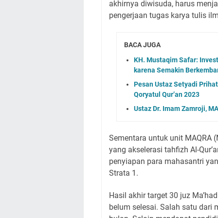
akhirnya diwisuda, harus menja
pengerjaan tugas karya tulis ilm
BACA JUGA
KH. Mustaqim Safar: Invest
karena Semakin Berkemba
Pesan Ustaz Setyadi Priha
Qoryatul Qur’an 2023
Ustaz Dr. Imam Zamroji, M
Sementara untuk unit MAQRA (
yang akselerasi tahfizh Al-Qur
penyiapan para mahasantri yan
Strata 1.
Hasil akhir target 30 juz Ma’h
belum selesai. Salah satu dari