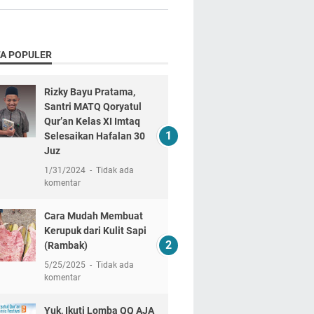
TA POPULER
Rizky Bayu Pratama,
Santri MATQ Qoryatul
Qur’an Kelas XI Imtaq
Selesaikan Hafalan 30
Juz
1/31/2024
Tidak ada
komentar
Cara Mudah Membuat
Kerupuk dari Kulit Sapi
(Rambak)
5/25/2025
Tidak ada
komentar
Yuk, Ikuti Lomba QQ AJA