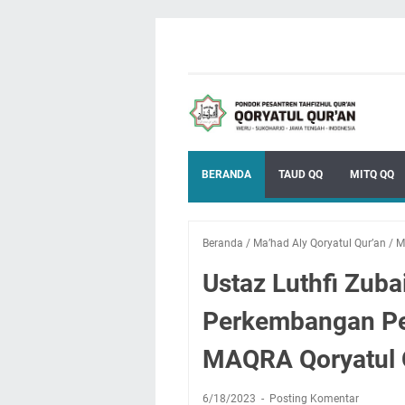
BERANDA
TAUD QQ
MITQ QQ
Beranda
/
Ma’had Aly Qoryatul Qur’an
/
M
Ustaz Luthfi Zub
Perkembangan Pen
MAQRA Qoryatul 
6/18/2023
Posting Komentar