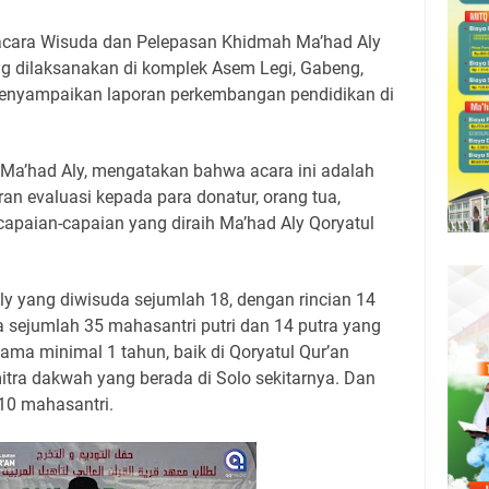
 acara Wisuda dan Pelepasan Khidmah Ma’had Aly
ng dilaksanakan di komplek Asem Legi, Gabeng,
 menyampaikan laporan perkembangan pendidikan di
t Ma’had Aly, mengatakan bahwa acara ini adalah
ran evaluasi kepada para donatur, orang tua,
 capaian-capaian yang diraih Ma’had Aly Qoryatul
ly yang diwisuda sejumlah 18, dengan rincian 14
a sejumlah 35 mahasantri putri dan 14 putra yang
lama minimal 1 tahun, baik di Qoryatul Qur’an
ra dakwah yang berada di Solo sekitarnya. Dan
10 mahasantri.