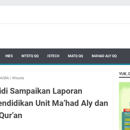
INES
MTSTQ QQ
ISTECH
MATQ QQ
MA'HAD ALY QQ
YUK, 
AQRA
/
Wisuda
aidi Sampaikan Laporan
didikan Unit Ma’had Aly dan
Qur’an