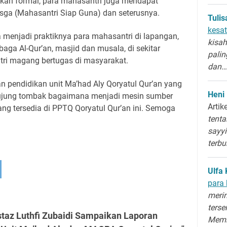
ikan formal, para mahasantri juga mendapat
sga (Mahasantri Siap Guna) dan seterusnya.
Tuli
kesat
menjadi praktiknya para mahasantri di lapangan,
kisah
aga Al-Qur’an, masjid dan musala, di sekitar
palin
tri magang bertugas di masyarakat.
dan…
 pendidikan unit Ma’had Aly Qoryatul Qur’an yang
Heni
ujung tombak bagaimana menjadi mesin sumber
Artik
ang tersedia di PPTQ Qoryatul Qur’an ini. Semoga
tenta
sayyi
terb
Ulfa 
para 
merin
terse
staz Luthfi Zubaidi Sampaikan Laporan
Memb