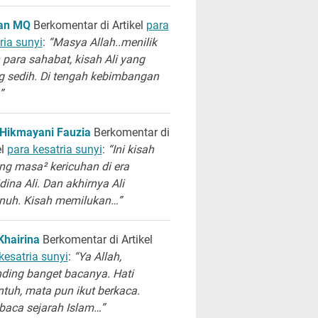
san MQ
Berkomentar di Artikel
para
ria sunyi
:
“Masya Allah..menilik
 para sahabat, kisah Ali yang
g sedih. Di tengah kebimbangan
”
 Hikmayani Fauzia
Berkomentar di
el
para kesatria sunyi
:
“Ini kisah
ng masa² kericuhan di era
dina Ali. Dan akhirnya Ali
unuh. Kisah memilukan…”
Khairina
Berkomentar di Artikel
kesatria sunyi
:
“Ya Allah,
ding banget bacanya. Hati
ntuh, mata pun ikut berkaca.
aca sejarah Islam…”