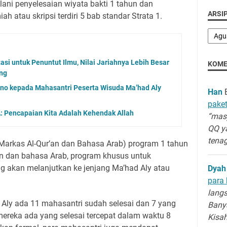
lani penyelesaian wiyata bakti 1 tahun dan
ARSIP
iah atau skripsi terdiri 5 bab standar Strata 1.
asi untuk Penuntut Ilmu, Nilai Jariahnya Lebih Besar
KOME
ng
tno kepada Mahasantri Peserta Wisuda Ma’had Aly
Han
B
paket
A: Pencapaian Kita Adalah Kehendak Allah
“masy
QQ y
tenag
Markas Al-Qur’an dan Bahasa Arab) program 1 tahun
’an dan bahasa Arab, program khusus untuk
g akan melanjutkan ke jenjang Ma’had Aly atau
Dyah
para 
langs
ad Aly ada 11 mahasantri sudah selesai dan 7 yang
Banya
 mereka ada yang selesai tercepat dalam waktu 8
Kisa