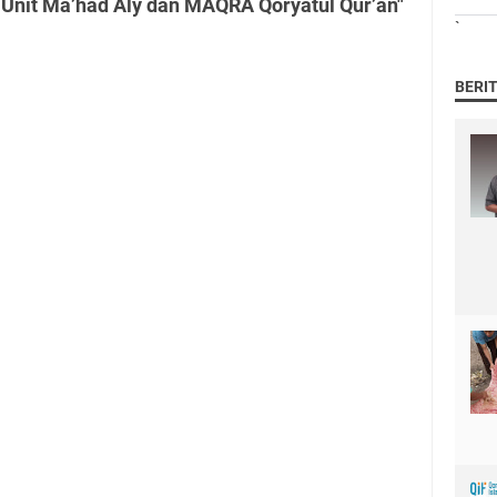
nit Ma’had Aly dan MAQRA Qoryatul Qur’an"
`
BERI