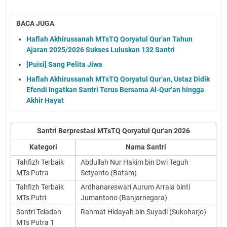
BACA JUGA
Haflah Akhirussanah MTsTQ Qoryatul Qur’an Tahun
Ajaran 2025/2026 Sukses Luluskan 132 Santri
[Puisi] Sang Pelita Jiwa
Haflah Akhirussanah MTsTQ Qoryatul Qur’an, Ustaz Didik
Efendi Ingatkan Santri Terus Bersama Al-Qur’an hingga
Akhir Hayat
Santri Berprestasi MTsTQ Qoryatul Qur'an 2026
Kategori
Nama Santri
Tahfizh Terbaik
Abdullah Nur Hakim bin Dwi Teguh
MTs Putra
Setyanto (Batam)
Tahfizh Terbaik
Ardhanareswari Aurum Arraia binti
MTs Putri
Jumantono (Banjarnegara)
Santri Teladan
Rahmat Hidayah bin Suyadi (Sukoharjo)
MTs Putra 1