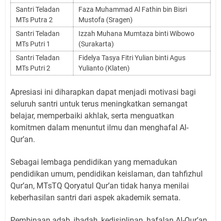
Santri Teladan
Faza Muhammad Al Fathin bin Bisri
MTs Putra 2
Mustofa (Sragen)
Santri Teladan
Izzah Muhana Mumtaza binti Wibowo
MTs Putri 1
(Surakarta)
Santri Teladan
Fidelya Tasya Fitri Yulian binti Agus
MTs Putri 2
Yulianto (Klaten)
Apresiasi ini diharapkan dapat menjadi motivasi bagi
seluruh santri untuk terus meningkatkan semangat
belajar, memperbaiki akhlak, serta menguatkan
komitmen dalam menuntut ilmu dan menghafal Al-
Qur’an.
Sebagai lembaga pendidikan yang memadukan
pendidikan umum, pendidikan keislaman, dan tahfizhul
Qur’an, MTsTQ Qoryatul Qur’an tidak hanya menilai
keberhasilan santri dari aspek akademik semata.
Pembinaan adab, ibadah, kedisiplinan, hafalan Al-Qur’an,