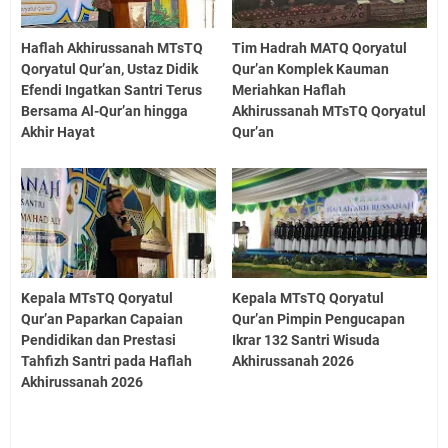
Haflah Akhirussanah MTsTQ
Tim Hadrah MATQ Qoryatul
Qoryatul Qur’an, Ustaz Didik
Qur’an Komplek Kauman
Efendi Ingatkan Santri Terus
Meriahkan Haflah
Bersama Al-Qur’an hingga
Akhirussanah MTsTQ Qoryatul
Akhir Hayat
Qur’an
Kepala MTsTQ Qoryatul
Kepala MTsTQ Qoryatul
Qur’an Paparkan Capaian
Qur’an Pimpin Pengucapan
Pendidikan dan Prestasi
Ikrar 132 Santri Wisuda
Tahfizh Santri pada Haflah
Akhirussanah 2026
Akhirussanah 2026