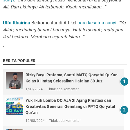
Ali. Dan akhirnya Ali terbunuh. Kisah memilukan…”
Ulfa Khairina
Berkomentar di Artikel
para kesatria sunyi
:
“Ya
Allah, merinding banget bacanya. Hati tersentuh, mata pun
ikut berkaca. Membaca sejarah Islam…”
`
BERITA POPULER
Rizky Bayu Pratama, Santri MATQ Qoryatul Qur’an
Kelas XI Imtaq Selesaikan Hafalan 30 Juz
1/31/2024
Tidak ada komentar
Yuk, Ikuti Lomba QQ AJA 2! Ajang Prestasi dan
Kreativitas Generasi Gemilang di PPTQ Qoryatul
Qur’an
12/08/2024
Tidak ada komentar