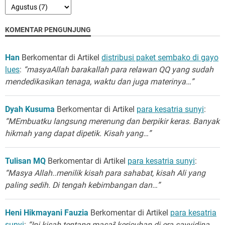
KOMENTAR PENGUNJUNG
Han
Berkomentar di Artikel
distribusi paket sembako di gayo
lues
:
“masyaAllah barakallah para relawan QQ yang sudah
mendedikasikan tenaga, waktu dan juga materinya…”
Dyah Kusuma
Berkomentar di Artikel
para kesatria sunyi
:
“MEmbuatku langsung merenung dan berpikir keras. Banyak
hikmah yang dapat dipetik. Kisah yang…”
Tulisan MQ
Berkomentar di Artikel
para kesatria sunyi
:
“Masya Allah..menilik kisah para sahabat, kisah Ali yang
paling sedih. Di tengah kebimbangan dan…”
Heni Hikmayani Fauzia
Berkomentar di Artikel
para kesatria
sunyi
:
“Ini kisah tentang masa² kericuhan di era sayyidina