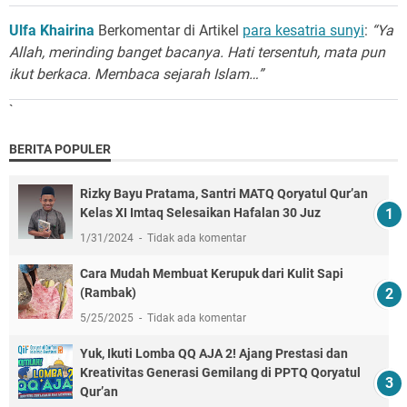
Ulfa Khairina
Berkomentar di Artikel
para kesatria sunyi
:
“Ya
Allah, merinding banget bacanya. Hati tersentuh, mata pun
ikut berkaca. Membaca sejarah Islam…”
`
BERITA POPULER
Rizky Bayu Pratama, Santri MATQ Qoryatul Qur’an
Kelas XI Imtaq Selesaikan Hafalan 30 Juz
1/31/2024
Tidak ada komentar
Cara Mudah Membuat Kerupuk dari Kulit Sapi
(Rambak)
5/25/2025
Tidak ada komentar
Yuk, Ikuti Lomba QQ AJA 2! Ajang Prestasi dan
Kreativitas Generasi Gemilang di PPTQ Qoryatul
Qur’an