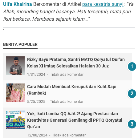
Ulfa Khairina
Berkomentar di Artikel
para kesatria sunyi
:
“Ya
Allah, merinding banget bacanya. Hati tersentuh, mata pun
ikut berkaca. Membaca sejarah Islam…”
`
BERITA POPULER
Rizky Bayu Pratama, Santri MATQ Qoryatul Qur’an
Kelas XI Imtaq Selesaikan Hafalan 30 Juz
1/31/2024
Tidak ada komentar
Cara Mudah Membuat Kerupuk dari Kulit Sapi
(Rambak)
5/25/2025
Tidak ada komentar
Yuk, Ikuti Lomba QQ AJA 2! Ajang Prestasi dan
Kreativitas Generasi Gemilang di PPTQ Qoryatul
Qur’an
12/08/2024
Tidak ada komentar