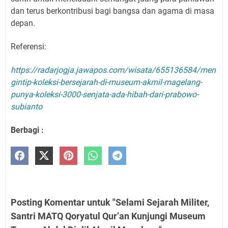
dan terus berkontribusi bagi bangsa dan agama di masa
depan.
Referensi:
https://radarjogja.jawapos.com/wisata/655136584/men
gintip-koleksi-bersejarah-di-museum-akmil-magelang-
punya-koleksi-3000-senjata-ada-hibah-dari-prabowo-
subianto
Berbagi :
Posting Komentar untuk "Selami Sejarah Militer,
Santri MATQ Qoryatul Qur’an Kunjungi Museum