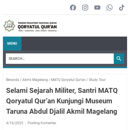
MENU
Beranda
/
Akmil Magelang
/
MATQ Qoryatul Qur’an
/
Study Tour
Selami Sejarah Militer, Santri MATQ
Qoryatul Qur’an Kunjungi Museum
Taruna Abdul Djalil Akmil Magelang
4/16/2025
Posting Komentar