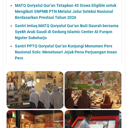
MATQ Qoryatul Qur’an Tetapkan 45 Siswa Eligible untuk
Mengikuti SNPMB PTN Melalui Jalur Seleksi Nasional
Berdasarkan Prestasi Tahun 2026
Santri Imtaq MATQ Qoryatul Qur’an Ikuti Daurah bersama
Syekh Arab Saudi di Gedung Islamic Center Al-Furqon
Nguter Sukoharjo
Santri PPTQ Qoryatul Qur’an Kunjungi Monumen Pers
Nasional Solo: Menelusuri Jejak Pena Perjuangan Insan
Pers