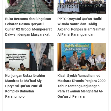
Buka Bersama dan Bingkisan
PPTQ Qoryatul Qur'an Hadiri
Lebaran Pesma Qoryatul
Wisuda Santri dan Tablig
Qur'an 02 Grogol Mempererat
Akbar di Ponpes Islam Salman
Dakwah dengan Masyarakat
Al Farisi Karangpandan
Kunjungan Ustaz Ibrahim
Kisah Syekh Ramadhan Ied
Mandres ke Ma’had Aly
Mashara Divonis Penjara 2000
Qoryatul Qur’an Putri di
Tahun tentang Perjuangan
Komplek Babadan
Para Tawanan Menghafal Al-
Karangmojo
Qur’an di Penjara