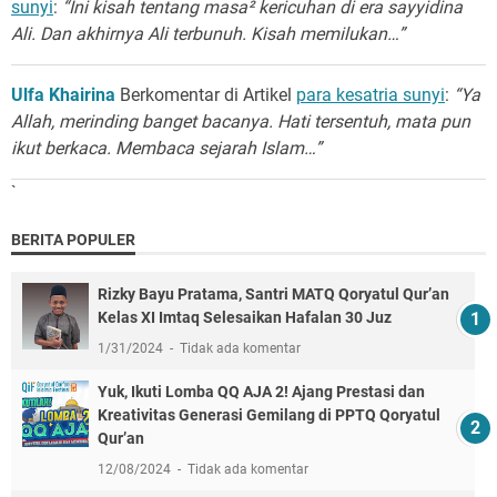
sunyi
:
“Ini kisah tentang masa² kericuhan di era sayyidina
Ali. Dan akhirnya Ali terbunuh. Kisah memilukan…”
Ulfa Khairina
Berkomentar di Artikel
para kesatria sunyi
:
“Ya
Allah, merinding banget bacanya. Hati tersentuh, mata pun
ikut berkaca. Membaca sejarah Islam…”
`
BERITA POPULER
Rizky Bayu Pratama, Santri MATQ Qoryatul Qur’an
Kelas XI Imtaq Selesaikan Hafalan 30 Juz
1/31/2024
Tidak ada komentar
Yuk, Ikuti Lomba QQ AJA 2! Ajang Prestasi dan
Kreativitas Generasi Gemilang di PPTQ Qoryatul
Qur’an
12/08/2024
Tidak ada komentar