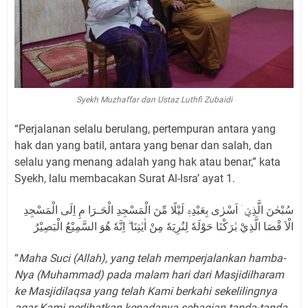
Syekh Muzhaffar dan Ustaz Luthfi Zubaidi
“Perjalanan selalu berulang, pertempuran antara yang
hak dan yang batil, antara yang benar dan salah, dan
selalu yang menang adalah yang hak atau benar,” kata
Syekh, lalu membacakan Surat Al-Isra’ ayat 1.
سُبْحٰنَ الَّذِيْۤ اَسْرٰى بِعَبْدِهٖ لَيْلًا مِّنَ الْمَسْجِدِ الْحَـرَا مِ اِلَى الْمَسْجِدِ
الْاَ قْصَا الَّذِيْ بٰرَكْنَا حَوْلَهٗ لِنُرِيَهٗ مِنْ اٰيٰتِنَا ۗ اِنَّهٗ هُوَ السَّمِيْعُ الْبَصِيْرُ
“
Maha Suci (Allah), yang telah memperjalankan hamba-
Nya (Muhammad) pada malam hari dari Masjidilharam
ke Masjidilaqsa yang telah Kami berkahi sekelilingnya
agar Kami perlihatkan kepadanya sebagian tanda-tanda