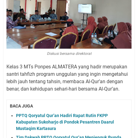
Diskusi bersama direktorat
Kelas 3 MTs Ponpes ALMATERA yang hadir merupakan
santri tahfizh program unggulan yang ingin mengetahui
lebih jauh tentang tahsin, membaca Al-Qur’an dengan
benar, dan kehidupan sehari-hari bersama Al-Qur’an.
BACA JUGA
PPTQ Qoryatul Qur’an Hadiri Rapat Rutin FKPP
Kabupaten Sukoharjo di Pondok Pesantren Daarul
Mustaqim Kartasura
Tim Dakwah PPTQ Qoryatul Qur’an Menjenguk Ibunda