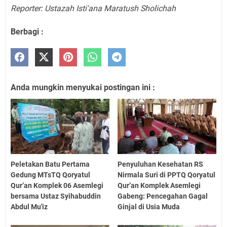
Reporter: Ustazah Isti'ana Maratush Sholichah
Berbagi :
Anda mungkin menyukai postingan ini :
Peletakan Batu Pertama
Penyuluhan Kesehatan RS
Gedung MTsTQ Qoryatul
Nirmala Suri di PPTQ Qoryatul
Qur’an Komplek 06 Asemlegi
Qur’an Komplek Asemlegi
bersama Ustaz Syihabuddin
Gabeng: Pencegahan Gagal
Abdul Mu'iz
Ginjal di Usia Muda