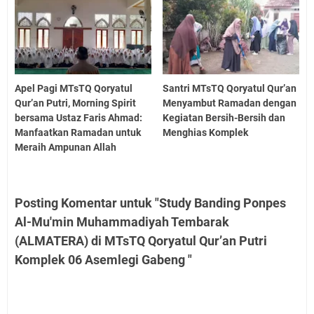
Apel Pagi MTsTQ Qoryatul
Santri MTsTQ Qoryatul Qur’an
Qur’an Putri, Morning Spirit
Menyambut Ramadan dengan
bersama Ustaz Faris Ahmad:
Kegiatan Bersih-Bersih dan
Manfaatkan Ramadan untuk
Menghias Komplek
Meraih Ampunan Allah
Posting Komentar untuk "Study Banding Ponpes
Al-Mu'min Muhammadiyah Tembarak
(ALMATERA) di MTsTQ Qoryatul Qur’an Putri
Komplek 06 Asemlegi Gabeng "