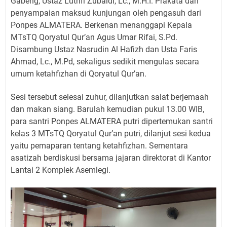
Gabeng, Ustaz Luthfi Zubaidi, Lc., M.H.I. Prakata dan
penyampaian maksud kunjungan oleh pengasuh dari
Ponpes ALMATERA. Berkenan menanggapi Kepala
MTsTQ Qoryatul Qur’an Agus Umar Rifai, S.Pd.
Disambung Ustaz Nasrudin Al Hafizh dan Usta Faris
Ahmad, Lc., M.Pd, sekaligus sedikit mengulas secara
umum ketahfizhan di Qoryatul Qur’an.
Sesi tersebut selesai zuhur, dilanjutkan salat berjemaah
dan makan siang. Barulah kemudian pukul 13.00 WIB,
para santri Ponpes ALMATERA putri dipertemukan santri
kelas 3 MTsTQ Qoryatul Qur’an putri, dilanjut sesi kedua
yaitu pemaparan tentang ketahfizhan. Sementara
asatizah berdiskusi bersama jajaran direktorat di Kantor
Lantai 2 Komplek Asemlegi.