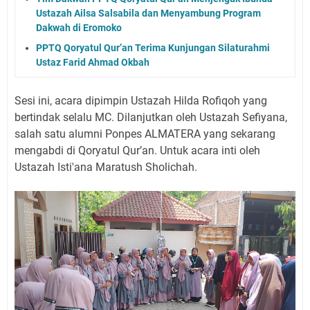
Ustazah Ailsa Salsabila dan Menyambung Program
Dakwah di Eromoko
PPTQ Qoryatul Qur’an Terima Kunjungan Silaturahmi
Ustaz Farid Ahmad Okbah
Sesi ini, acara dipimpin Ustazah Hilda Rofiqoh yang
bertindak selalu MC. Dilanjutkan oleh Ustazah Sefiyana,
salah satu alumni Ponpes ALMATERA yang sekarang
mengabdi di Qoryatul Qur’an. Untuk acara inti oleh
Ustazah Isti'ana Maratush Sholichah.