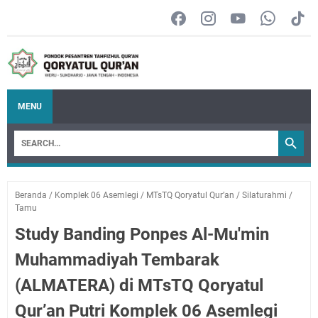
MENU
Beranda
/
Komplek 06 Asemlegi
/
MTsTQ Qoryatul Qur’an
/
Silaturahmi
/
Tamu
Study Banding Ponpes Al-Mu'min
Muhammadiyah Tembarak
(ALMATERA) di MTsTQ Qoryatul
Qur’an Putri Komplek 06 Asemlegi