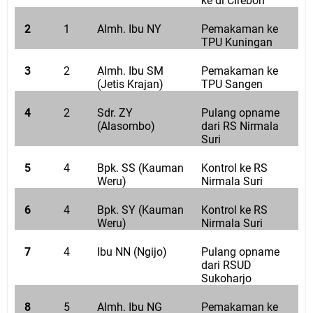
ke di Cirebon
2
1
Almh. Ibu NY
Pemakaman ke
TPU Kuningan
3
2
Almh. Ibu SM
Pemakaman ke
(Jetis Krajan)
TPU Sangen
4
2
Sdr. ZY
Pulang opname
(Alasombo)
dari RS Nirmala
Suri
5
4
Bpk. SS (Kauman
Kontrol ke RS
Weru)
Nirmala Suri
6
4
Bpk. SY (Kauman
Kontrol ke RS
Weru)
Nirmala Suri
7
4
Ibu NN (Ngijo)
Pulang opname
dari RSUD
Sukoharjo
8
5
Almh. Ibu NG
Pemakaman ke