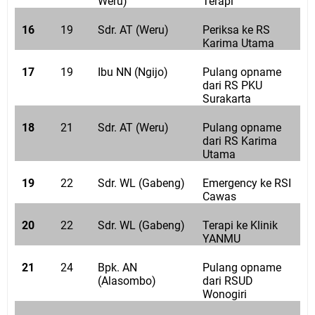
Weru)
Terapi
16
19
Sdr. AT (Weru)
Periksa ke RS
Karima Utama
17
19
Ibu NN (Ngijo)
Pulang opname
dari RS PKU
Surakarta
18
21
Sdr. AT (Weru)
Pulang opname
dari RS Karima
Utama
19
22
Sdr. WL (Gabeng)
Emergency ke RSI
Cawas
20
22
Sdr. WL (Gabeng)
Terapi ke Klinik
YANMU
21
24
Bpk. AN
Pulang opname
(Alasombo)
dari RSUD
Wonogiri