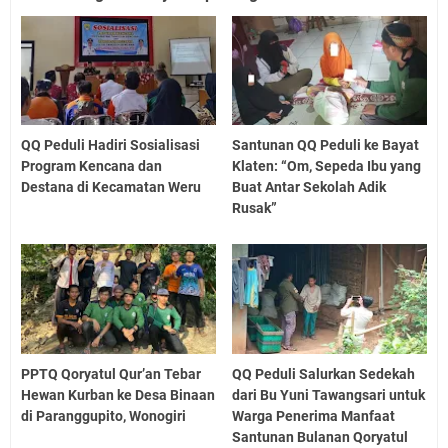
QQ Peduli Hadiri Sosialisasi
Santunan QQ Peduli ke Bayat
Program Kencana dan
Klaten: “Om, Sepeda Ibu yang
Destana di Kecamatan Weru
Buat Antar Sekolah Adik
Rusak”
PPTQ Qoryatul Qur’an Tebar
QQ Peduli Salurkan Sedekah
Hewan Kurban ke Desa Binaan
dari Bu Yuni Tawangsari untuk
di Paranggupito, Wonogiri
Warga Penerima Manfaat
Santunan Bulanan Qoryatul