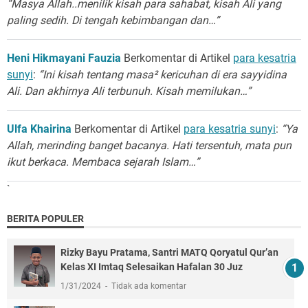
“Masya Allah..menilik kisah para sahabat, kisah Ali yang
paling sedih. Di tengah kebimbangan dan…”
Heni Hikmayani Fauzia
Berkomentar di Artikel
para kesatria
sunyi
:
“Ini kisah tentang masa² kericuhan di era sayyidina
Ali. Dan akhirnya Ali terbunuh. Kisah memilukan…”
Ulfa Khairina
Berkomentar di Artikel
para kesatria sunyi
:
“Ya
Allah, merinding banget bacanya. Hati tersentuh, mata pun
ikut berkaca. Membaca sejarah Islam…”
`
BERITA POPULER
Rizky Bayu Pratama, Santri MATQ Qoryatul Qur’an
Kelas XI Imtaq Selesaikan Hafalan 30 Juz
1/31/2024
Tidak ada komentar