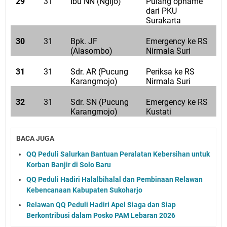
29
31
Ibu NN (Ngijo)
Pulang opname
dari PKU
Surakarta
30
31
Bpk. JF
Emergency ke RS
(Alasombo)
Nirmala Suri
31
31
Sdr. AR (Pucung
Periksa ke RS
Karangmojo)
Nirmala Suri
32
31
Sdr. SN (Pucung
Emergency ke RS
Karangmojo)
Kustati
BACA JUGA
QQ Peduli Salurkan Bantuan Peralatan Kebersihan untuk
Korban Banjir di Solo Baru
QQ Peduli Hadiri Halalbihalal dan Pembinaan Relawan
Kebencanaan Kabupaten Sukoharjo
Relawan QQ Peduli Hadiri Apel Siaga dan Siap
Berkontribusi dalam Posko PAM Lebaran 2026