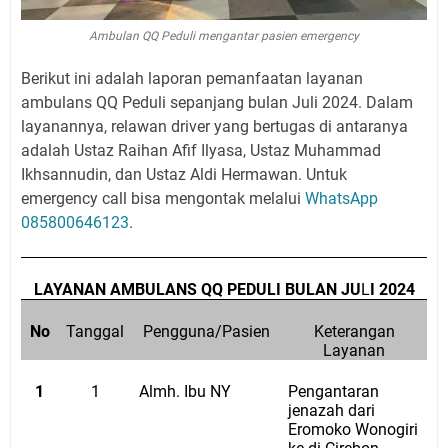
Ambulan QQ Peduli mengantar pasien emergency
Berikut ini adalah laporan pemanfaatan layanan
ambulans QQ Peduli sepanjang bulan Juli 2024. Dalam
layanannya, relawan driver yang bertugas di antaranya
adalah Ustaz Raihan Afif Ilyasa, Ustaz Muhammad
Ikhsannudin, dan Ustaz Aldi Hermawan. Untuk
emergency call bisa mengontak melalui
WhatsApp
085800646123
.
LAYANAN AMBULANS QQ PEDULI BULAN JU
L
I 2024
No
Tanggal
Pengguna/Pasien
Keterangan
Layanan
1
1
Almh. Ibu NY
Pengantaran
jenazah dari
Eromoko Wonogiri