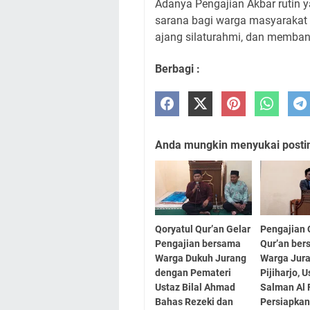
Adanya Pengajian Akbar rutin y
sarana bagi warga masyaraka
ajang silaturahmi, dan memban
Berbagi :
Anda mungkin menyukai posting
Qoryatul Qur’an Gelar
Pengajian 
Pengajian bersama
Qur’an be
Warga Dukuh Jurang
Warga Jur
dengan Pemateri
Pijiharjo, 
Ustaz Bilal Ahmad
Salman Al F
Bahas Rezeki dan
Persiapkan