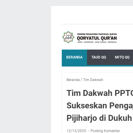
BERANDA
TAUD QQ
MITQ QQ
Beranda
/
Tim Dakwah
Tim Dakwah PPTQ 
Sukseskan Penga
Pijiharjo di Duku
12/13/2025
Posting Komentar