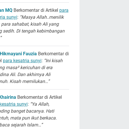
san MQ
Berkomentar di Artikel
para
ria sunyi
:
“Masya Allah..menilik
 para sahabat, kisah Ali yang
g sedih. Di tengah kebimbangan
”
 Hikmayani Fauzia
Berkomentar di
el
para kesatria sunyi
:
“Ini kisah
ng masa² kericuhan di era
dina Ali. Dan akhirnya Ali
unuh. Kisah memilukan…”
Khairina
Berkomentar di Artikel
kesatria sunyi
:
“Ya Allah,
ding banget bacanya. Hati
ntuh, mata pun ikut berkaca.
aca sejarah Islam…”