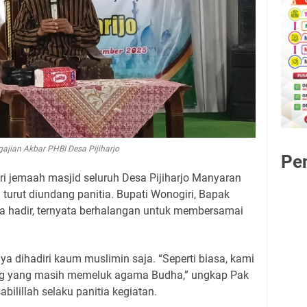
ajian Akbar PHBI Desa Pijiharjo
Pe
iri jemaah masjid seluruh Desa Pijiharjo Manyaran
 turut diundang panitia. Bupati Wonogiri, Bapak
a hadir, ternyata berhalangan untuk membersamai
nya dihadiri kaum muslimin saja. “Seperti biasa, kami
g yang masih memeluk agama Budha,” ungkap Pak
bilillah selaku panitia kegiatan.