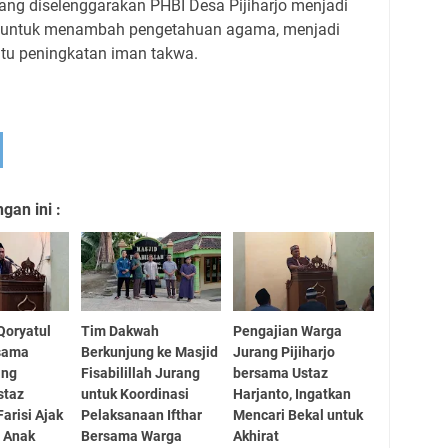
ang diselenggarakan PHBI Desa Pijiharjo menjadi
t untuk menambah pengetahuan agama, menjadi
tu peningkatan iman takwa.
an ini :
Qoryatul
Tim Dakwah
Pengajian Warga
rsama
Berkunjung ke Masjid
Jurang Pijiharjo
ang
Fisabilillah Jurang
bersama Ustaz
Ustaz
untuk Koordinasi
Harjanto, Ingatkan
arisi Ajak
Pelaksanaan Ifthar
Mencari Bekal untuk
 Anak
Bersama Warga
Akhirat