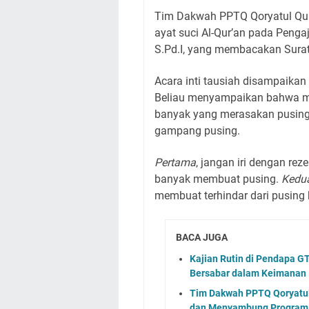
Tim Dakwah PPTQ Qoryatul Qur
ayat suci Al-Qur’an pada Pengaj
S.Pd.I, yang membacakan Surat 
Acara inti tausiah disampaikan 
Beliau menyampaikan bahwa m
banyak yang merasakan pusing
gampang pusing.
Pertama
, jangan iri dengan reze
banyak membuat pusing.
Kedu
membuat terhindar dari pusing
BACA JUGA
Kajian Rutin di Pendapa G
Bersabar dalam Keimanan
Tim Dakwah PPTQ Qoryatul 
dan Menyambung Program 