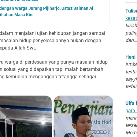
dengan Warga Jurang Pijiharjo, Ustaz Salman Al
Tuli
iliahan Masa Kini
kesat
kisah
palin
 dalam menjalani ujian kehidupan jangan sampai
dan…
 masalah hidup penyelesaiannya bukan dengan
kepada Allah Swt.
Heni
ya warga di perdesaan yang punya masalah hidup
Artik
an solusi yang didapatkan tapi malah bertambah
tenta
yang kemudian menganggap tetangga sebagai
sayyi
terb
Ulfa 
para 
merin
terse
Memb