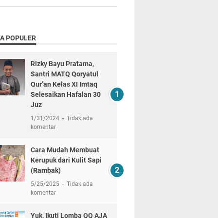
TA POPULER
Rizky Bayu Pratama,
Santri MATQ Qoryatul
Qur’an Kelas XI Imtaq
Selesaikan Hafalan 30
Juz
1/31/2024
Tidak ada
komentar
Cara Mudah Membuat
Kerupuk dari Kulit Sapi
(Rambak)
5/25/2025
Tidak ada
komentar
Yuk, Ikuti Lomba QQ AJA