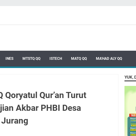
INES
MTSTQ QQ
ISTECH
MATQ QQ
MA'HAD ALY QQ
YUK, 
Qoryatul Qur’an Turut
jian Akbar PHBI Desa
h Jurang