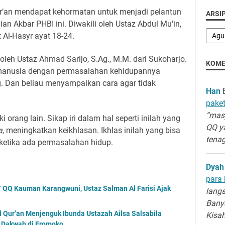
’an mendapat kehormatan untuk menjadi pelantun
ARSIP
ian Akbar PHBI ini. Diwakili oleh Ustaz Abdul Mu'in,
Al-Hasyr ayat 18-24.
oleh Ustaz Ahmad Sarijo, S.Ag., M.M. dari Sukoharjo.
KOME
anusia dengan permasalahan kehidupannya
. Dan beliau menyampaikan cara agar tidak
Han
B
paket
“masy
ki orang lain. Sikap iri dalam hal seperti inilah yang
QQ y
a
, meningkatkan keikhlasan. Ikhlas inilah yang bisa
tenag
 ketika ada permasalahan hidup.
Dyah
para 
T QQ Kauman Karangwuni, Ustaz Salman Al Farisi Ajak
langs
Banya
Qur’an Menjenguk Ibunda Ustazah Ailsa Salsabila
Kisa
Dakwah di Eromoko