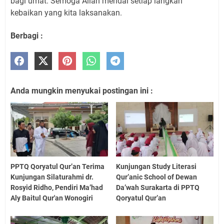
bagi umat. Semoga Allah meridai setiap langkah
kebaikan yang kita laksanakan.
Berbagi :
Anda mungkin menyukai postingan ini :
PPTQ Qoryatul Qur’an Terima
Kunjungan Study Literasi
Kunjungan Silaturahmi dr.
Qur’anic School of Dewan
Rosyid Ridho, Pendiri Ma’had
Da’wah Surakarta di PPTQ
Aly Baitul Qur'an Wonogiri
Qoryatul Qur’an