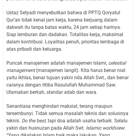
Ustaz Setyadi menyebutkan bahwa di PPTQ Qoryatul
Qur’an tidak kenal jam kerja, karena berjuang dalam
dakwah itu tanpa batas waktu, 24 jam setiap harinya.
Siap lemburan dan dadakan. Totalitas kerja, maksimal
dalam kontribusi. Loyalitas penuh, prioritas lembaga di
atas pribadi dan keluarga.
Puncak manajemen adalah manajemen Islami,
celestial
management
(manajemen langit). Kita harus benar niat
yaitu ikhlas, benar tujuan yakni rida Allah Swt., dan benar
caranya dengan ittiba Rasulullah Muhammad Saw.
Utamakan berkah, standar adab dan wara.
Senantiasa menghindari maksiat, terang maupun
tersembunyi. Tidak semua masalah teknis dan solusinya
teknis.
Do the best
, tapi doa adalah usaha terbaik. Selalu
yakin dan husnuzan pada Allah Swt.
Islamic worldview
:
“Yang dikatakan Islam baik maka lakukan. Yang