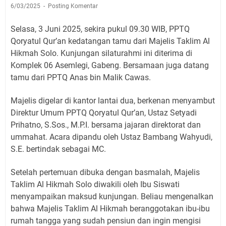
6/03/2025
Posting Komentar
Selasa, 3 Juni 2025, sekira pukul 09.30 WIB, PPTQ
Qoryatul Qur’an kedatangan tamu dari Majelis Taklim Al
Hikmah Solo. Kunjungan silaturahmi ini diterima di
Komplek 06 Asemlegi, Gabeng. Bersamaan juga datang
tamu dari PPTQ Anas bin Malik Cawas.
Majelis digelar di kantor lantai dua, berkenan menyambut
Direktur Umum PPTQ Qoryatul Qur’an, Ustaz Setyadi
Prihatno, S.Sos., M.P.I. bersama jajaran direktorat dan
ummahat. Acara dipandu oleh Ustaz Bambang Wahyudi,
S.E. bertindak sebagai MC.
Setelah pertemuan dibuka dengan basmalah, Majelis
Taklim Al Hikmah Solo diwakili oleh Ibu Siswati
menyampaikan maksud kunjungan. Beliau mengenalkan
bahwa Majelis Taklim Al Hikmah beranggotakan ibu-ibu
rumah tangga yang sudah pensiun dan ingin mengisi