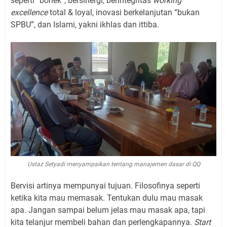
seperti “bonek”, bersinergi, berintegritas
working
excellence
total & loyal, inovasi berkelanjutan “bukan
SPBU”, dan Islami, yakni ikhlas dan ittiba.
Ustaz Setyadi menyampaikan tentang manajemen dasar di QQ
Bervisi artinya mempunyai tujuan. Filosofinya seperti
ketika kita mau memasak. Tentukan dulu mau masak
apa. Jangan sampai belum jelas mau masak apa, tapi
kita telanjur membeli bahan dan perlengkapannya.
Start