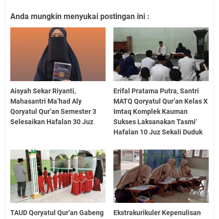
Anda mungkin menyukai postingan ini :
Aisyah Sekar Riyanti,
Erifal Pratama Putra, Santri
Mahasantri Ma’had Aly
MATQ Qoryatul Qur’an Kelas X
Qoryatul Qur’an Semester 3
Imtaq Komplek Kauman
Selesaikan Hafalan 30 Juz
Sukses Laksanakan Tasmi’
Hafalan 10 Juz Sekali Duduk
TAUD Qoryatul Qur’an Gabeng
Ekstrakurikuler Kepenulisan