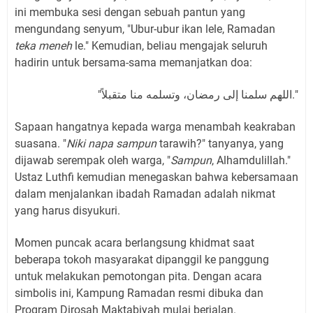
ini membuka sesi dengan sebuah pantun yang
mengundang senyum, "Ubur-ubur ikan lele, Ramadan
teka meneh
le." Kemudian, beliau mengajak seluruh
hadirin untuk bersama-sama memanjatkan doa:
"اللهم سلمنا إلى رمضان، وتسلمه منا متقبلاً."
Sapaan hangatnya kepada warga menambah keakraban
suasana. "
Niki napa sampun
tarawih?" tanyanya, yang
dijawab serempak oleh warga, "
Sampun
, Alhamdulillah."
Ustaz Luthfi kemudian menegaskan bahwa kebersamaan
dalam menjalankan ibadah Ramadan adalah nikmat
yang harus disyukuri.
Momen puncak acara berlangsung khidmat saat
beberapa tokoh masyarakat dipanggil ke panggung
untuk melakukan pemotongan pita. Dengan acara
simbolis ini, Kampung Ramadan resmi dibuka dan
Program Dirosah Maktabiyah mulai berjalan.