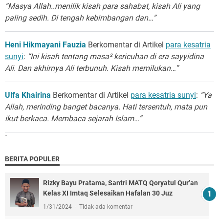
“Masya Allah..menilik kisah para sahabat, kisah Ali yang
paling sedih. Di tengah kebimbangan dan…”
Heni Hikmayani Fauzia
Berkomentar di Artikel
para kesatria
sunyi
:
“Ini kisah tentang masa² kericuhan di era sayyidina
Ali. Dan akhirnya Ali terbunuh. Kisah memilukan…”
Ulfa Khairina
Berkomentar di Artikel
para kesatria sunyi
:
“Ya
Allah, merinding banget bacanya. Hati tersentuh, mata pun
ikut berkaca. Membaca sejarah Islam…”
`
BERITA POPULER
Rizky Bayu Pratama, Santri MATQ Qoryatul Qur’an
Kelas XI Imtaq Selesaikan Hafalan 30 Juz
1/31/2024
Tidak ada komentar