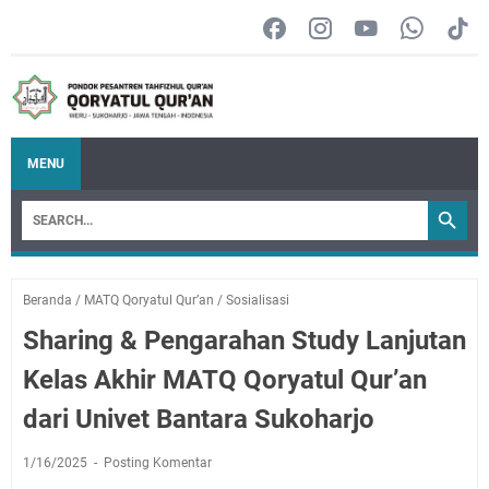
MENU
Beranda
/
MATQ Qoryatul Qur’an
/
Sosialisasi
Sharing & Pengarahan Study Lanjutan
Kelas Akhir MATQ Qoryatul Qur’an
dari Univet Bantara Sukoharjo
1/16/2025
Posting Komentar