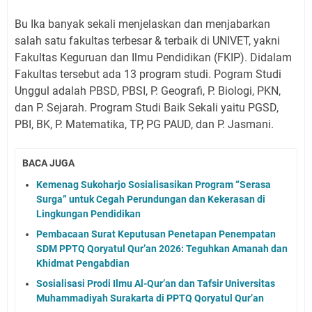
Bu Ika banyak sekali menjelaskan dan menjabarkan
salah satu fakultas terbesar & terbaik di UNIVET, yakni
Fakultas Keguruan dan Ilmu Pendidikan (FKIP). Didalam
Fakultas tersebut ada 13 program studi. Pogram Studi
Unggul adalah PBSD, PBSI, P. Geografi, P. Biologi, PKN,
dan P. Sejarah. Program Studi Baik Sekali yaitu PGSD,
PBI, BK, P. Matematika, TP, PG PAUD, dan P. Jasmani.
BACA JUGA
Kemenag Sukoharjo Sosialisasikan Program “Serasa
Surga” untuk Cegah Perundungan dan Kekerasan di
Lingkungan Pendidikan
Pembacaan Surat Keputusan Penetapan Penempatan
SDM PPTQ Qoryatul Qur’an 2026: Teguhkan Amanah dan
Khidmat Pengabdian
Sosialisasi Prodi Ilmu Al-Qur’an dan Tafsir Universitas
Muhammadiyah Surakarta di PPTQ Qoryatul Qur’an