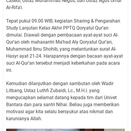
Casedi, Ustaz Muhammad Negus, dan Ustaz Agus Umar
Ar-Rifa'i.
Tepat pukul 09.00 WIB, kegiatan Sharing & Pengarahan
Study Lanjutan Kelas Akhir PPTQ Qoryatul Qur’an
dimulai. Diawali dengan pembacaan ayat-ayat suci Al-
Qur’an oleh mahasantri Ma'had Aly Qoryatul Qur’an,
Muhammad Ibnu Shohib, yang melantunkan surat Al-
Hasyr ayat 21-24. Harapannya dengan bacaan ayat-ayat
suci Al-Qur’an tersebut menjadi keberkahan pada acara
ini.
Kemudian dilanjutkan dengan sambutan oleh Wadir
Litbang, Ustaz Luthfi Zubaidi, Lc., M.H.I. yang
mengucapkan selamat datang kepada tim dari Univet
Bantara dan para santri Nihai. Beliau juga memberikan
motivasi agar kita selalu bersyukur atas nikmat dan
karunianya Allah.