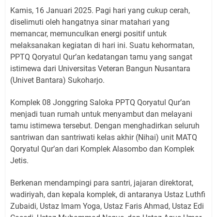
Kamis, 16 Januari 2025. Pagi hari yang cukup cerah,
diselimuti oleh hangatnya sinar matahari yang
memancar, memunculkan energi positif untuk
melaksanakan kegiatan di hari ini. Suatu kehormatan,
PPTQ Qoryatul Qur’an kedatangan tamu yang sangat
istimewa dari Universitas Veteran Bangun Nusantara
(Univet Bantara) Sukoharjo.
Komplek 08 Jonggring Saloka PPTQ Qoryatul Qur’an
menjadi tuan rumah untuk menyambut dan melayani
tamu istimewa tersebut. Dengan menghadirkan seluruh
santriwan dan santriwati kelas akhir (Nihai) unit MATQ
Qoryatul Qur’an dari Komplek Alasombo dan Komplek
Jetis.
Berkenan mendampingi para santri, jajaran direktorat,
wadiriyah, dan kepala komplek, di antaranya Ustaz Luthfi
Zubaidi, Ustaz Imam Yoga, Ustaz Faris Ahmad, Ustaz Edi