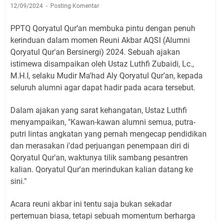
12/09/2024
Posting Komentar
PPTQ Qoryatul Qur’an membuka pintu dengan penuh
kerinduan dalam momen Reuni Akbar AQSI (Alumni
Qoryatul Qur'an Bersinergi) 2024. Sebuah ajakan
istimewa disampaikan oleh Ustaz Luthfi Zubaidi, Lc.,
M.H.I, selaku Mudir Ma'had Aly Qoryatul Qur’an, kepada
seluruh alumni agar dapat hadir pada acara tersebut.
Dalam ajakan yang sarat kehangatan, Ustaz Luthfi
menyampaikan, "Kawan-kawan alumni semua, putra-
putri lintas angkatan yang pernah mengecap pendidikan
dan merasakan i'dad perjuangan penempaan diri di
Qoryatul Qur'an, waktunya tilik sambang pesantren
kalian. Qoryatul Qur'an merindukan kalian datang ke
sini."
Acara reuni akbar ini tentu saja bukan sekadar
pertemuan biasa, tetapi sebuah momentum berharga