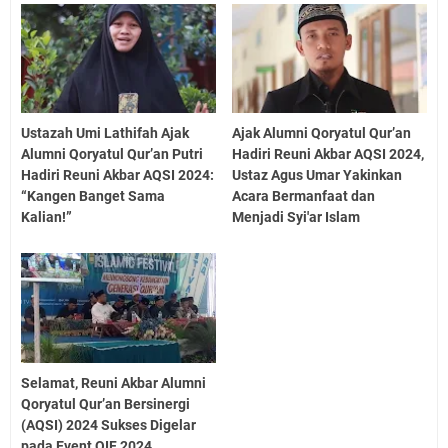
Ustazah Umi Lathifah Ajak
Ajak Alumni Qoryatul Qur’an
Alumni Qoryatul Qur’an Putri
Hadiri Reuni Akbar AQSI 2024,
Hadiri Reuni Akbar AQSI 2024:
Ustaz Agus Umar Yakinkan
“Kangen Banget Sama
Acara Bermanfaat dan
Kalian!”
Menjadi Syi'ar Islam
Selamat, Reuni Akbar Alumni
Qoryatul Qur’an Bersinergi
(AQSI) 2024 Sukses Digelar
pada Event QIF 2024