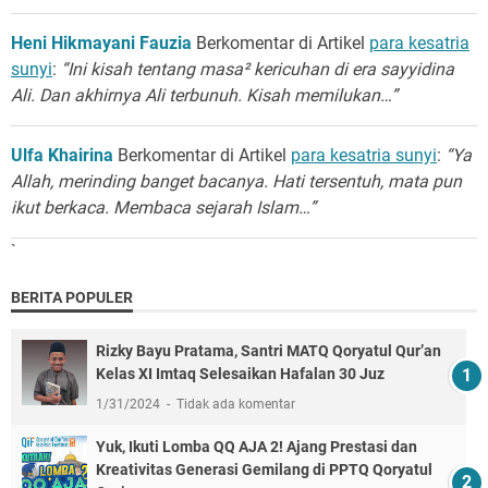
Heni Hikmayani Fauzia
Berkomentar di Artikel
para kesatria
sunyi
:
“Ini kisah tentang masa² kericuhan di era sayyidina
Ali. Dan akhirnya Ali terbunuh. Kisah memilukan…”
Ulfa Khairina
Berkomentar di Artikel
para kesatria sunyi
:
“Ya
Allah, merinding banget bacanya. Hati tersentuh, mata pun
ikut berkaca. Membaca sejarah Islam…”
`
BERITA POPULER
Rizky Bayu Pratama, Santri MATQ Qoryatul Qur’an
Kelas XI Imtaq Selesaikan Hafalan 30 Juz
1/31/2024
Tidak ada komentar
Yuk, Ikuti Lomba QQ AJA 2! Ajang Prestasi dan
Kreativitas Generasi Gemilang di PPTQ Qoryatul