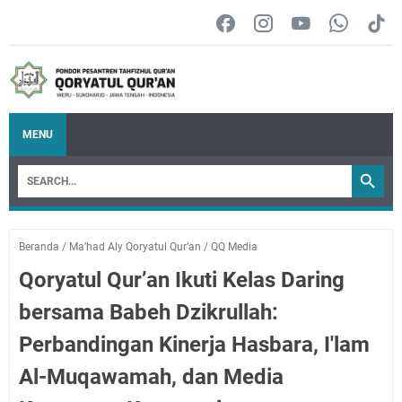
MENU
Beranda
/
Ma’had Aly Qoryatul Qur’an
/
QQ Media
Qoryatul Qur’an Ikuti Kelas Daring
bersama Babeh Dzikrullah:
Perbandingan Kinerja Hasbara, I'lam
Al-Muqawamah, dan Media