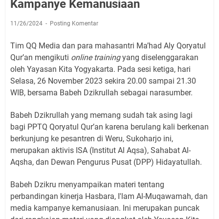
Kampanye Kemanusiaan
11/26/2024
Posting Komentar
Tim QQ Media dan para mahasantri Ma’had Aly Qoryatul
Qur’an mengikuti
online training
yang diselenggarakan
oleh Yayasan Kita Yogyakarta. Pada sesi ketiga, hari
Selasa, 26 November 2023 sekira 20.00 sampai 21.30
WIB, bersama Babeh Dzikrullah sebagai narasumber.
Babeh Dzikrullah yang memang sudah tak asing lagi
bagi PPTQ Qoryatul Qur’an karena berulang kali berkenan
berkunjung ke pesantren di Weru, Sukoharjo ini,
merupakan aktivis ISA (Institut Al Aqsa), Sahabat Al-
Aqsha, dan Dewan Pengurus Pusat (DPP) Hidayatullah.
Babeh Dzikru menyampaikan materi tentang
perbandingan kinerja Hasbara, I'lam Al-Muqawamah, dan
media kampanye kemanusiaan. Ini merupakan puncak