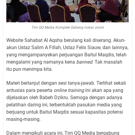
Tim QQ Media Komplek Gabeng nobar zoom
Website Sahabat Al Aqsha berulang kali diserang. Akun-
akun Ustaz Salim A Fillah, Ustaz Felix Siauw, dan lainnya,
yang mengampanyekan perjuangan Baitul Maqdis, telah
mengalami yang namanya kena
banned
. Tak masalah
itu pun menimpa kita.
Materi berlanjut dengan sesi tanya-jawab. Terlihat sekali
antusias para peserta
online
training
ini akan apa yang
dijelaskan oleh Babeh Dzikru. Semoga dengan adanya
pelatihan daring ini, terbentuklah pasukan media yang
berjuang untuk Baitul Maqdis sesuai kapasitas potensi
masing-masing.
Dalam mengikuti acara ini, Tim QQ Media bergabung