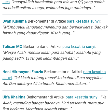
lues
:
“masyaAllah barakallah para relawan QQ yang sudah
mendedikasikan tenaga, waktu dan juga materinya…”
Dyah Kusuma
Berkomentar di Artikel
para kesatria sunyi
:
“MEmbuatku langsung merenung dan berpikir keras. Banyak
hikmah yang dapat dipetik. Kisah yang…”
Tulisan MQ
Berkomentar di Artikel
para kesatria sunyi
:
“Masya Allah..menilik kisah para sahabat, kisah Ali yang
paling sedih. Di tengah kebimbangan dan…”
Heni Hikmayani Fauzia
Berkomentar di Artikel
para kesatria
sunyi
:
“Ini kisah tentang masa² kericuhan di era sayyidina
Ali. Dan akhirnya Ali terbunuh. Kisah memilukan…”
Ulfa Khairina
Berkomentar di Artikel
para kesatria sunyi
:
“Ya
Allah, merinding banget bacanya. Hati tersentuh, mata pun
ikut berkaca. Membaca sejarah Islam…”