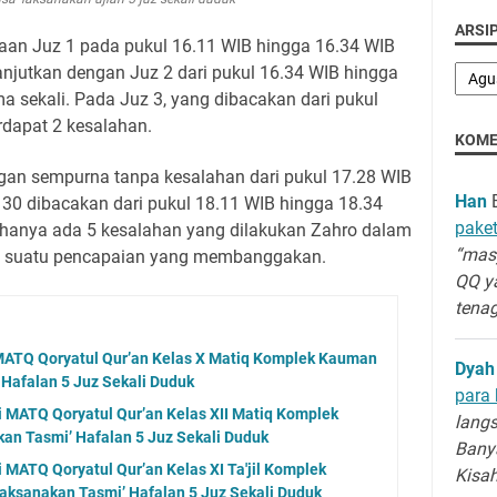
ARSIP
aan Juz 1 pada pukul 16.11 WIB hingga 16.34 WIB
anjutkan dengan Juz 2 dari pukul 16.34 WIB hingga
 sekali. Pada Juz 3, yang dibacakan dari pukul
rdapat 2 kesalahan.
KOME
ngan sempurna tanpa kesalahan dari pukul 17.28 WIB
Han
B
z 30 dibacakan dari pukul 18.11 WIB hingga 18.34
paket
 hanya ada 5 kesalahan yang dilakukan Zahro dalam
“masy
t, suatu pencapaian yang membanggakan.
QQ y
tenag
 MATQ Qoryatul Qur’an Kelas X Matiq Komplek Kauman
Dyah
Hafalan 5 Juz Sekali Duduk
para 
i MATQ Qoryatul Qur’an Kelas XII Matiq Komplek
langs
n Tasmi’ Hafalan 5 Juz Sekali Duduk
Banya
i MATQ Qoryatul Qur’an Kelas XI Ta'jil Komplek
Kisa
aksanakan Tasmi’ Hafalan 5 Juz Sekali Duduk