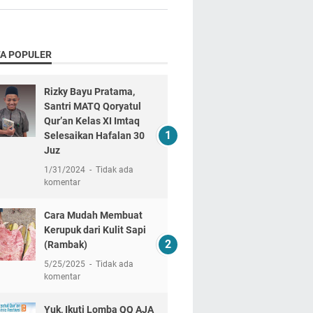
TA POPULER
Rizky Bayu Pratama,
Santri MATQ Qoryatul
Qur’an Kelas XI Imtaq
Selesaikan Hafalan 30
Juz
1/31/2024
Tidak ada
komentar
Cara Mudah Membuat
Kerupuk dari Kulit Sapi
(Rambak)
5/25/2025
Tidak ada
komentar
Yuk, Ikuti Lomba QQ AJA