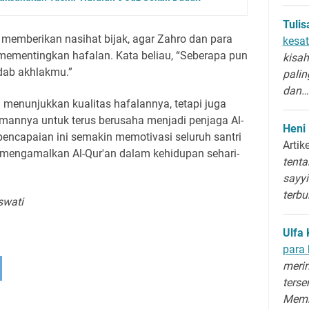
Tuli
 memberikan nasihat bijak, agar Zahro dan para
kesat
mementingkan hafalan. Kata beliau, “Seberapa pun
kisah
dab akhlakmu.”
palin
dan…
 menunjukkan kualitas hafalannya, tetapi juga
emannya untuk terus berusaha menjadi penjaga Al-
Heni
ncapaian ini semakin memotivasi seluruh santri
Artik
mengamalkan Al-Qur'an dalam kehidupan sehari-
tenta
sayyi
terb
swati
Ulfa 
para 
merin
terse
Memb