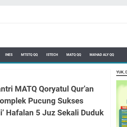
INES
MTSTQ QQ
ISTECH
MATQ QQ
MA'HAD ALY QQ
YUK, 
antri MATQ Qoryatul Qur’an
Komplek Pucung Sukses
’ Hafalan 5 Juz Sekali Duduk