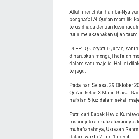
Allah mencintai hamba-Nya yan
penghafal Al-Qur'an memiliki 
terus dijaga dengan kesungguh
rutin melaksanakan ujian tasmi'
Di PPTQ Qoryatul Qur'an, santr
diharuskan menguji hafalan m
dalam satu majelis. Hal ini di
terjaga.
Pada hari Selasa, 29 Oktober 2
Qur’an kelas X Matiq B asal Ban
hafalan 5 juz dalam sekali maje
Putri dari Bapak Havid Kurniawa
menunjukkan ketelatenannya d
muhafizhahnya, Ustazah Rahmah
dalam waktu 2 jam 1 menit.