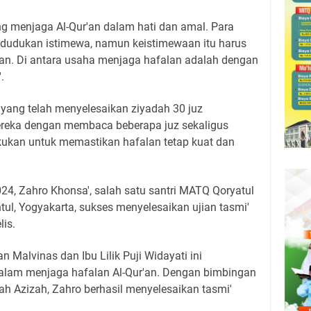
g menjaga Al-Qur'an dalam hati dan amal. Para
kedudukan istimewa, namun keistimewaan itu harus
an. Di antara usaha menjaga hafalan adalah dengan
.
i yang telah menyelesaikan ziyadah 30 juz
ereka dengan membaca beberapa juz sekaligus
lakukan untuk memastikan hafalan tetap kuat dan
024, Zahro Khonsa', salah satu santri MATQ Qoryatul
tul, Yogyakarta, sukses menyelesaikan ujian tasmi'
lis.
n Malvinas dan Ibu Lilik Puji Widayati ini
alam menjaga hafalan Al-Qur'an. Dengan bimbingan
 Azizah, Zahro berhasil menyelesaikan tasmi'