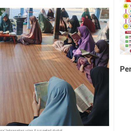
Pe
a' laksanakan ujian 5 juz sekali duduk