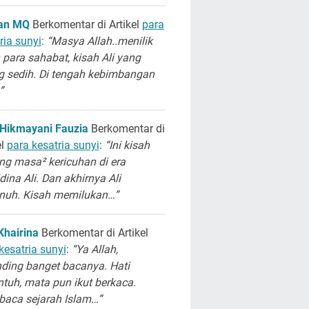
san MQ
Berkomentar di Artikel
para
ria sunyi
:
“Masya Allah..menilik
 para sahabat, kisah Ali yang
g sedih. Di tengah kebimbangan
”
 Hikmayani Fauzia
Berkomentar di
el
para kesatria sunyi
:
“Ini kisah
ng masa² kericuhan di era
dina Ali. Dan akhirnya Ali
unuh. Kisah memilukan…”
Khairina
Berkomentar di Artikel
kesatria sunyi
:
“Ya Allah,
ding banget bacanya. Hati
ntuh, mata pun ikut berkaca.
aca sejarah Islam…”