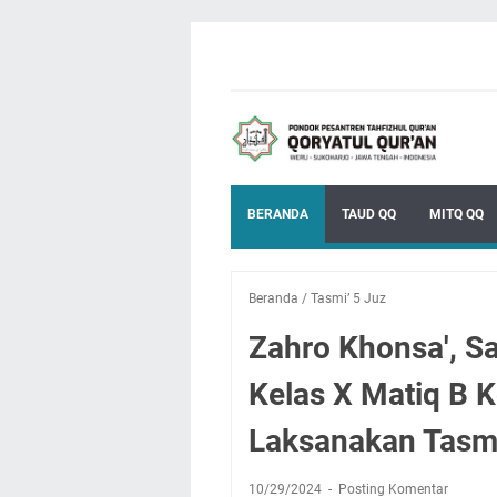
BERANDA
TAUD QQ
MITQ QQ
Beranda
/
Tasmi’ 5 Juz
Zahro Khonsa', S
Kelas X Matiq B 
Laksanakan Tasmi
10/29/2024
Posting Komentar