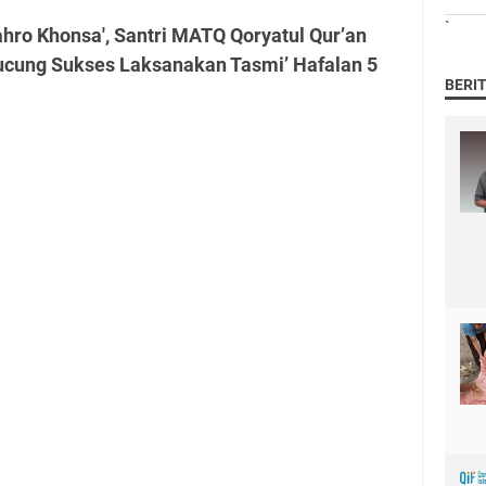
`
hro Khonsa', Santri MATQ Qoryatul Qur’an
ucung Sukses Laksanakan Tasmi’ Hafalan 5
BERI