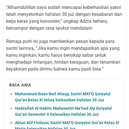
“Alhamdulillah saya sudah mencapai keberhasilan yakni
telah menyetorkan hafalan 30 juz dengan kesabaran dan
kerja keras yang konsisten,” ungkap Adzra terharu,
bercampur dengan rasa syukur mendalam.
Remaja putri ini juga memberikan pesan kepada para
santri lainnya, “Jika kamu ingin mendapatkan apa yang
kamu inginkan, kamu harus bersikap sabar untuk
menghadapi rintangan, hindari keraguan, dan tanamkan
keyakinan pada dirimu bahwa kamu pasti bisa.”
BACA JUGA
Muhammad Ihsan Nail Attaqy, Santri MATQ Qoryatul
Qur’an Kelas XI Imtaq Selesaikan Hafalan 30 Juz
Hudzaifah Al Hakim, Mahasantri Ma’had Aly Qoryatul
Qur’an Semester 4 Selesaikan Hafalan 30 Juz
Abian Alif Firdausi, Santri MATQ Qoryatul Qur’an Kelas XI
Matiq Selesaikan Hafalan 30 Juz