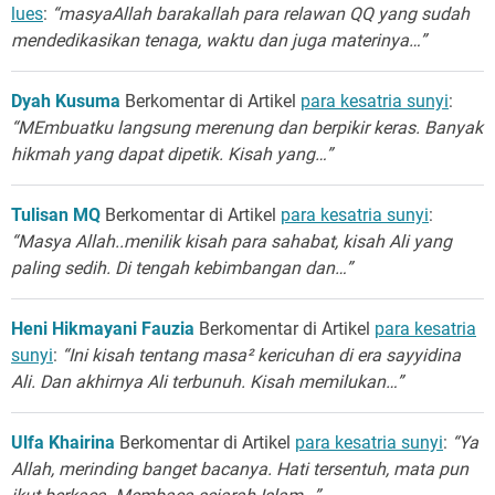
lues
:
“masyaAllah barakallah para relawan QQ yang sudah
mendedikasikan tenaga, waktu dan juga materinya…”
Dyah Kusuma
Berkomentar di Artikel
para kesatria sunyi
:
“MEmbuatku langsung merenung dan berpikir keras. Banyak
hikmah yang dapat dipetik. Kisah yang…”
Tulisan MQ
Berkomentar di Artikel
para kesatria sunyi
:
“Masya Allah..menilik kisah para sahabat, kisah Ali yang
paling sedih. Di tengah kebimbangan dan…”
Heni Hikmayani Fauzia
Berkomentar di Artikel
para kesatria
sunyi
:
“Ini kisah tentang masa² kericuhan di era sayyidina
Ali. Dan akhirnya Ali terbunuh. Kisah memilukan…”
Ulfa Khairina
Berkomentar di Artikel
para kesatria sunyi
:
“Ya
Allah, merinding banget bacanya. Hati tersentuh, mata pun