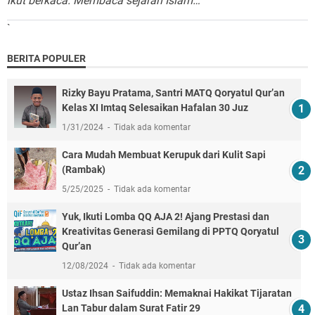
ikut berkaca. Membaca sejarah Islam…”
`
BERITA POPULER
Rizky Bayu Pratama, Santri MATQ Qoryatul Qur’an
Kelas XI Imtaq Selesaikan Hafalan 30 Juz
1/31/2024
Tidak ada komentar
Cara Mudah Membuat Kerupuk dari Kulit Sapi
(Rambak)
5/25/2025
Tidak ada komentar
Yuk, Ikuti Lomba QQ AJA 2! Ajang Prestasi dan
Kreativitas Generasi Gemilang di PPTQ Qoryatul
Qur’an
12/08/2024
Tidak ada komentar
Ustaz Ihsan Saifuddin: Memaknai Hakikat Tijaratan
Lan Tabur dalam Surat Fatir 29