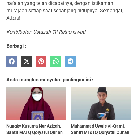
hafalan yang telah dicapainya, dengan istikamah
murajaah setiap saat sepanjang hidupnya. Semangat,
Adzra!
Kontributor: Ustazah Tri Retno Iswati
Berbagi :
Anda mungkin menyukai postingan ini :
Nungky Kusuma Nur Azizah,
Muhammad Uwais Al-Qarni,
Santri MATQ Qoryatul Qur’an
Santri MTsTQ Qoryatul Qur’an