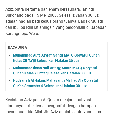
Aziz, putra pertama dari enam bersaudara, lahir di
Sukoharjo pada 15 Mei 2008. Selesai ziyadah 30 juz
adalah hadiah bagi kedua orang tuanya, Bapak Muladi
dan ibu Ibu Rini Istianingsih yang berdomisili di Babadan,
Karangmojo, Weru.
BACA JUGA
Muhammad Aufa Asyraf, Santri MATQ Qoryatul Qur’an
Kelas XII Ta’jil Selesaikan Hafalan 30 Juz
Muhammad Ihsan Nail Attaqy, Santri MATQ Qoryatul
Qur’an Kelas XI Imtaq Selesaikan Hafalan 30 Juz
Hudzaifah Al Hakim, Mahasantri Ma’had Aly Qoryatul
Qur’an Semester 4 Selesaikan Hafalan 30 Juz
Kecintaan Aziz pada Al-Qur’an menjadi motivasi
utamanya untuk terus menghafal, dengan harapan
menggapai rida Allah ﷻ. Aziz adalah santri yang juga