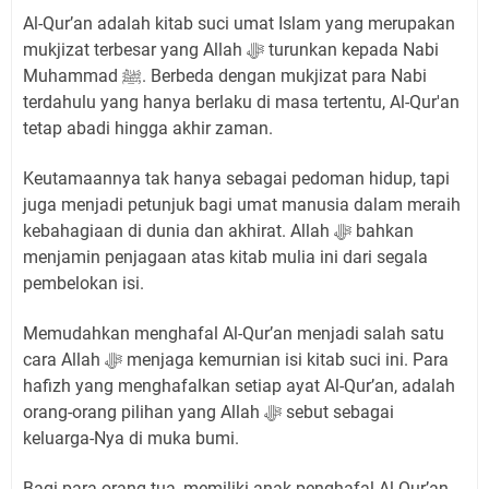
Al-Qur’an adalah kitab suci umat Islam yang merupakan
mukjizat terbesar yang Allah ﷻ turunkan kepada Nabi
Muhammad ﷺ. Berbeda dengan mukjizat para Nabi
terdahulu yang hanya berlaku di masa tertentu, Al-Qur'an
tetap abadi hingga akhir zaman.
Keutamaannya tak hanya sebagai pedoman hidup, tapi
juga menjadi petunjuk bagi umat manusia dalam meraih
kebahagiaan di dunia dan akhirat. Allah ﷻ bahkan
menjamin penjagaan atas kitab mulia ini dari segala
pembelokan isi.
Memudahkan menghafal Al-Qur’an menjadi salah satu
cara Allah ﷻ menjaga kemurnian isi kitab suci ini. Para
hafizh yang menghafalkan setiap ayat Al-Qur’an, adalah
orang-orang pilihan yang Allah ﷻ sebut sebagai
keluarga-Nya di muka bumi.
Bagi para orang tua, memiliki anak penghafal Al-Qur’an