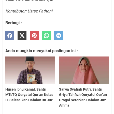
Kontributor: Ustaz Fathoni
Berbagi :
Anda mungkin menyukai postingan ini :
Husen Ibnu Kamal, Santri
Salwa Syafiah Putri, Santri
MTsTQ Qoryatul Qur’an Kelas
Griya Tahfizh Qoryatul Qur’an
IX Selesaikan Hafalan 30 Juz
Grogol Setorkan Hafalan Juz
Amma