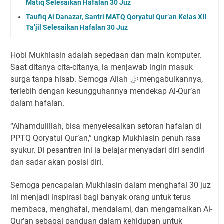
Matiq Selesaikan Hafalan 30 Juz
Taufiq Al Danazar, Santri MATQ Qoryatul Qur’an Kelas XII
Ta’jil Selesaikan Hafalan 30 Juz
Hobi Mukhlasin adalah sepedaan dan main komputer.
Saat ditanya cita-citanya, ia menjawab ingin masuk
surga tanpa hisab. Semoga Allah ﷻ mengabulkannya,
terlebih dengan kesungguhannya mendekap Al-Qur’an
dalam hafalan.
“Alhamdulillah, bisa menyelesaikan setoran hafalan di
PPTQ Qoryatul Qur’an,” ungkap Mukhlasin penuh rasa
syukur. Di pesantren ini ia belajar menyadari diri sendiri
dan sadar akan posisi diri.
Semoga pencapaian Mukhlasin dalam menghafal 30 juz
ini menjadi inspirasi bagi banyak orang untuk terus
membaca, menghafal, mendalami, dan mengamalkan Al-
Qur’an sebagai panduan dalam kehidupan untuk