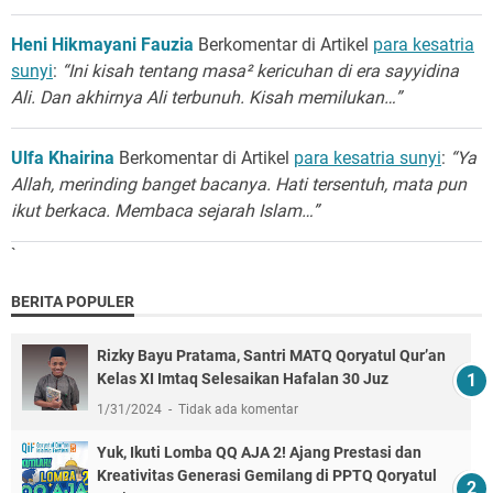
Heni Hikmayani Fauzia
Berkomentar di Artikel
para kesatria
sunyi
:
“Ini kisah tentang masa² kericuhan di era sayyidina
Ali. Dan akhirnya Ali terbunuh. Kisah memilukan…”
Ulfa Khairina
Berkomentar di Artikel
para kesatria sunyi
:
“Ya
Allah, merinding banget bacanya. Hati tersentuh, mata pun
ikut berkaca. Membaca sejarah Islam…”
`
BERITA POPULER
Rizky Bayu Pratama, Santri MATQ Qoryatul Qur’an
Kelas XI Imtaq Selesaikan Hafalan 30 Juz
1/31/2024
Tidak ada komentar
Yuk, Ikuti Lomba QQ AJA 2! Ajang Prestasi dan
Kreativitas Generasi Gemilang di PPTQ Qoryatul