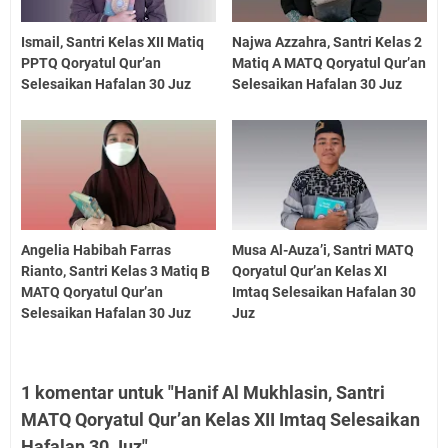
Ismail, Santri Kelas XII Matiq
Najwa Azzahra, Santri Kelas 2
PPTQ Qoryatul Qur’an
Matiq A MATQ Qoryatul Qur’an
Selesaikan Hafalan 30 Juz
Selesaikan Hafalan 30 Juz
Angelia Habibah Farras
Musa Al-Auza’i, Santri MATQ
Rianto, Santri Kelas 3 Matiq B
Qoryatul Qur’an Kelas XI
MATQ Qoryatul Qur’an
Imtaq Selesaikan Hafalan 30
Selesaikan Hafalan 30 Juz
Juz
1 komentar untuk "Hanif Al Mukhlasin, Santri
MATQ Qoryatul Qur’an Kelas XII Imtaq Selesaikan
Hafalan 30 Juz"