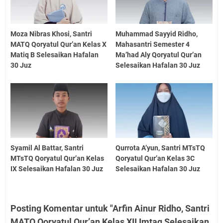
Moza Nibras Khosi, Santri
Muhammad Sayyid Ridho,
MATQ Qoryatul Qur’an Kelas X
Mahasantri Semester 4
Matiq B Selesaikan Hafalan
Ma’had Aly Qoryatul Qur’an
30 Juz
Selesaikan Hafalan 30 Juz
Syamil Al Battar, Santri
Qurrota A’yun, Santri MTsTQ
MTsTQ Qoryatul Qur’an Kelas
Qoryatul Qur’an Kelas 3C
IX Selesaikan Hafalan 30 Juz
Selesaikan Hafalan 30 Juz
Posting Komentar untuk "Arfin Ainur Ridho, Santri
MATQ Qoryatul Qur’an Kelas XII Imtaq Selesaikan