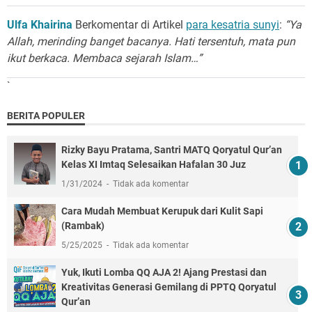
Ulfa Khairina
Berkomentar di Artikel
para kesatria sunyi
:
“Ya
Allah, merinding banget bacanya. Hati tersentuh, mata pun
ikut berkaca. Membaca sejarah Islam…”
`
BERITA POPULER
Rizky Bayu Pratama, Santri MATQ Qoryatul Qur’an
Kelas XI Imtaq Selesaikan Hafalan 30 Juz
1/31/2024
Tidak ada komentar
Cara Mudah Membuat Kerupuk dari Kulit Sapi
(Rambak)
5/25/2025
Tidak ada komentar
Yuk, Ikuti Lomba QQ AJA 2! Ajang Prestasi dan
Kreativitas Generasi Gemilang di PPTQ Qoryatul
Qur’an