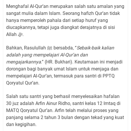
Menghafal Al-Qur’an merupakan salah satu amalan yang
sangat mulia dalam Islam. Seorang hafizh Qur’an tidak
hanya memperoleh pahala dari setiap huruf yang
diucapkannya, tetapi juga diangkat derajatnya di sisi
Allah ﷻ.
Bahkan, Rasulullah ﷺ bersabda, “
Sebaik-baik kalian
adalah yang mempelajari Al-Qur’an dan
mengajarkannya
.” (HR. Bukhari). Keutamaan ini menjadi
dorongan bagi banyak umat Islam untuk menjaga dan
mempelajari Al-Qur’an, termasuk para santri di PPTQ
Qoryatul Qur’an.
Salah satu santri yang berhasil menyelesaikan hafalan
30 juz adalah Arfin Ainur Ridho, santri kelas 12 Imtaq di
MATQ Qoryatul Qur’an. Arfin telah melalui proses yang
panjang selama 2 tahun 3 bulan dengan tekad yang kuat
dan kegigihan.