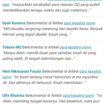
lues
:
“masyaAllah barakallah para relawan QQ yang sudah
mendedikasikan tenaga, waktu dan juga materinya…”
Dyah Kusuma
Berkomentar di Artikel
para kesatria sunyi
:
“MEmbuatku langsung merenung dan berpikir keras. Banyak
hikmah yang dapat dipetik. Kisah yang…”
Tulisan MQ
Berkomentar di Artikel
para kesatria sunyi
:
“Masya Allah..menilik kisah para sahabat, kisah Ali yang
paling sedih. Di tengah kebimbangan dan…”
Heni Hikmayani Fauzia
Berkomentar di Artikel
para kesatria
sunyi
:
“Ini kisah tentang masa² kericuhan di era sayyidina
Ali. Dan akhirnya Ali terbunuh. Kisah memilukan…”
Ulfa Khairina
Berkomentar di Artikel
para kesatria sunyi
:
“Ya
Allah, merinding banget bacanya. Hati tersentuh, mata pun