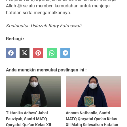
Allah ﷻ selalu memberi kemudahan untuk menjaga
hafalan serta mengamalkannya.
Kontributor: Ustazah Ratry Fatmawati
Berbagi :
Anda mungkin menyukai postingan ini :
Tiktanika Adhwa’ Jabal
Annora Nathanila, Santri
Fauziyah, Santri MATQ
MATQ Qoryatul Qur’an Kelas
Qoryatul Qur’an Kelas XII
XII Matiq Selesaikan Hafalan