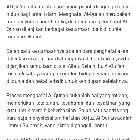
Al-Qur’an adalah kitab suci yang penuh dengan petunjuk
hidup bagi umat Islam. Menghafal Al-Qur’an merupakan
amalan yang sangat mulia, di mana para penghafal Al-
Qur’an dijanjikan berbagai keutamaan, baik di dunia
maupun akhirat.
Salah satu keutamaannya adalah para penghafal akan
diberikan syafaat bagi keluarganya di hari kiamat, serta
dijanjikan kemuliaan di sisi Allah. Selain itu, Al-Qur’an
menjadi cahaya yang menuntun hidup seorang muslim
di dunia dan bekal terbaik untuk kehidupan setelahnya.
Proses menghafal Al-Qur’an bukanlah hal yang mudah,
memerlukan ketekunan, kesabaran, dan keyakinan yang
kuat untuk meraih keberhasilan. Salah satu santri yang
baru saja menyelesaikan hafalan 30 juz Al-Qur’an adalah
Ummu Salamah, yang akrab dipanggil Ummu.
Santri MATQ Qoryatul Qur’an kelas Xll Imtaq ini berhasil