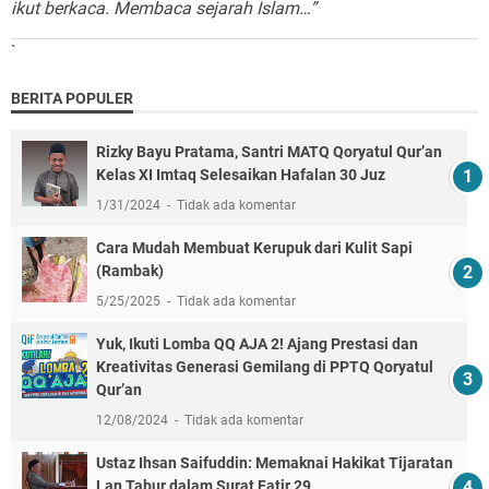
ikut berkaca. Membaca sejarah Islam…”
`
BERITA POPULER
Rizky Bayu Pratama, Santri MATQ Qoryatul Qur’an
Kelas XI Imtaq Selesaikan Hafalan 30 Juz
1/31/2024
Tidak ada komentar
Cara Mudah Membuat Kerupuk dari Kulit Sapi
(Rambak)
5/25/2025
Tidak ada komentar
Yuk, Ikuti Lomba QQ AJA 2! Ajang Prestasi dan
Kreativitas Generasi Gemilang di PPTQ Qoryatul
Qur’an
12/08/2024
Tidak ada komentar
Ustaz Ihsan Saifuddin: Memaknai Hakikat Tijaratan
Lan Tabur dalam Surat Fatir 29