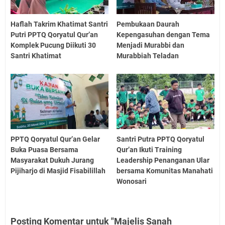
Haflah Takrim Khatimat Santri
Pembukaan Daurah
Putri PPTQ Qoryatul Qur’an
Kepengasuhan dengan Tema
Komplek Pucung Diikuti 30
Menjadi Murabbi dan
Santri Khatimat
Murabbiah Teladan
PPTQ Qoryatul Qur’an Gelar
Santri Putra PPTQ Qoryatul
Buka Puasa Bersama
Qur’an Ikuti Training
Masyarakat Dukuh Jurang
Leadership Penanganan Ular
Pijiharjo di Masjid Fisabilillah
bersama Komunitas Manahati
Wonosari
Posting Komentar untuk "Majelis Sanah