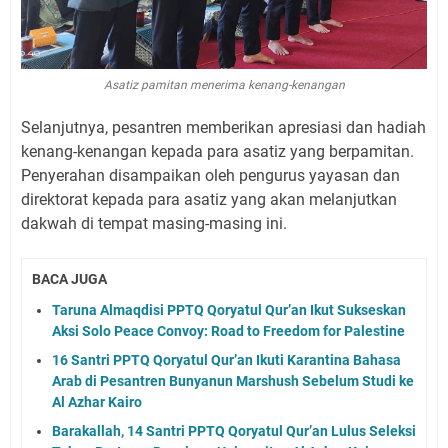
Asatiz pamitan menerima kenang-kenangan
Selanjutnya, pesantren memberikan apresiasi dan hadiah
kenang-kenangan kepada para asatiz yang berpamitan.
Penyerahan disampaikan oleh pengurus yayasan dan
direktorat kepada para asatiz yang akan melanjutkan
dakwah di tempat masing-masing ini.
BACA JUGA
Taruna Almaqdisi PPTQ Qoryatul Qur’an Ikut Sukseskan
Aksi Solo Peace Convoy: Road to Freedom for Palestine
16 Santri PPTQ Qoryatul Qur’an Ikuti Karantina Bahasa
Arab di Pesantren Bunyanun Marshush Sebelum Studi ke
Al Azhar Kairo
Barakallah, 14 Santri PPTQ Qoryatul Qur’an Lulus Seleksi