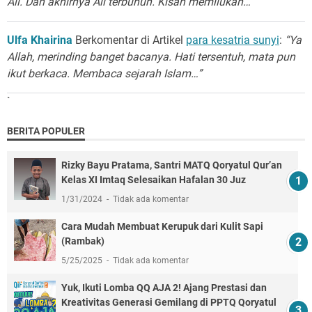
Ali. Dan akhirnya Ali terbunuh. Kisah memilukan…”
Ulfa Khairina
Berkomentar di Artikel
para kesatria sunyi
:
“Ya
Allah, merinding banget bacanya. Hati tersentuh, mata pun
ikut berkaca. Membaca sejarah Islam…”
`
BERITA POPULER
Rizky Bayu Pratama, Santri MATQ Qoryatul Qur’an
Kelas XI Imtaq Selesaikan Hafalan 30 Juz
1/31/2024
Tidak ada komentar
Cara Mudah Membuat Kerupuk dari Kulit Sapi
(Rambak)
5/25/2025
Tidak ada komentar
Yuk, Ikuti Lomba QQ AJA 2! Ajang Prestasi dan
Kreativitas Generasi Gemilang di PPTQ Qoryatul