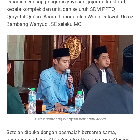
Dihadiri segenap pengurus yayasan, jajaran direktorat,
kepala komplek dan unit, dan seluruh SDM PPTQ
Qoryatul Qur’an. Acara dipandu oleh Wadir Dakwah Ustaz
Bambang Wahyudi, SE selaku MC.
Ustaz Bambang Wahyudi pemandu acara
Setelah dibuka dengan basmalah bersama-sama,
lantunan ayat suci Al-Qur’an oleh Ustaz Salman Al Farisi