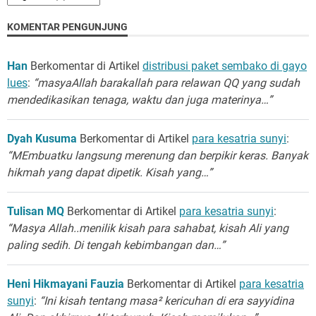
KOMENTAR PENGUNJUNG
Han
Berkomentar di Artikel
distribusi paket sembako di gayo
lues
:
“masyaAllah barakallah para relawan QQ yang sudah
mendedikasikan tenaga, waktu dan juga materinya…”
Dyah Kusuma
Berkomentar di Artikel
para kesatria sunyi
:
“MEmbuatku langsung merenung dan berpikir keras. Banyak
hikmah yang dapat dipetik. Kisah yang…”
Tulisan MQ
Berkomentar di Artikel
para kesatria sunyi
:
“Masya Allah..menilik kisah para sahabat, kisah Ali yang
paling sedih. Di tengah kebimbangan dan…”
Heni Hikmayani Fauzia
Berkomentar di Artikel
para kesatria
sunyi
:
“Ini kisah tentang masa² kericuhan di era sayyidina