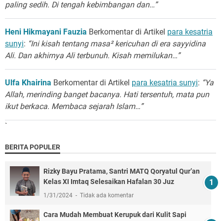
paling sedih. Di tengah kebimbangan dan…”
Heni Hikmayani Fauzia
Berkomentar di Artikel
para kesatria
sunyi
:
“Ini kisah tentang masa² kericuhan di era sayyidina
Ali. Dan akhirnya Ali terbunuh. Kisah memilukan…”
Ulfa Khairina
Berkomentar di Artikel
para kesatria sunyi
:
“Ya
Allah, merinding banget bacanya. Hati tersentuh, mata pun
ikut berkaca. Membaca sejarah Islam…”
`
BERITA POPULER
Rizky Bayu Pratama, Santri MATQ Qoryatul Qur’an
Kelas XI Imtaq Selesaikan Hafalan 30 Juz
1/31/2024
Tidak ada komentar
Cara Mudah Membuat Kerupuk dari Kulit Sapi