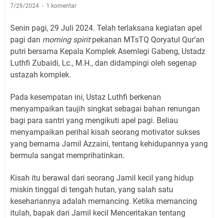
7/29/2024
1 komentar
Senin pagi, 29 Juli 2024. Telah terlaksana kegiatan apel
pagi dan
morning spirit
pekanan MTsTQ Qoryatul Qur’an
putri bersama Kepala Komplek Asemlegi Gabeng, Ustadz
Luthfi Zubaidi, Lc., M.H., dan didampingi oleh segenap
ustazah komplek.
Pada kesempatan ini, Ustaz Luthfi berkenan
menyampaikan taujih singkat sebagai bahan renungan
bagi para santri yang mengikuti apel pagi. Beliau
menyampaikan perihal kisah seorang motivator sukses
yang bernama Jamil Azzaini, tentang kehidupannya yang
bermula sangat memprihatinkan.
Kisah itu berawal dari seorang Jamil kecil yang hidup
miskin tinggal di tengah hutan, yang salah satu
kesehariannya adalah memancing. Ketika memancing
itulah, bapak dari Jamil kecil Menceritakan tentang