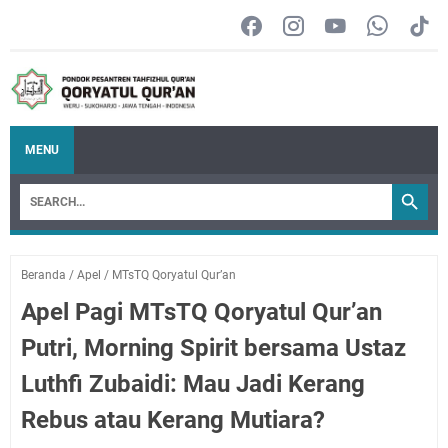
MENU
Beranda
/
Apel
/
MTsTQ Qoryatul Qur’an
Apel Pagi MTsTQ Qoryatul Qur’an
Putri, Morning Spirit bersama Ustaz
Luthfi Zubaidi: Mau Jadi Kerang
Rebus atau Kerang Mutiara?