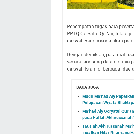
Penempatan tugas para peserta
PPTQ Qoryatul Qur’an, tetapi j
dakwah yang mengajukan perm
Dengan demikian, para mahasan
secara langsung dalam dunia 
dakwah Islam di berbagai daer
BACA JUGA
Mudir Ma’had Aly Paparkan
Pelepasan Wiyata Bhakti p
Ma’had Aly Qoryatul Qur’an
pada Haflah Akhirussanah
Tausiah Akhirussanah Ma’h
Ingatkan Nilai-Nilai yang 