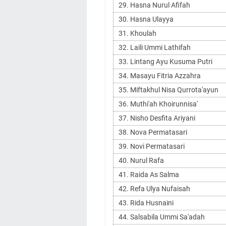
29. Hasna Nurul Afifah
30. Hasna Ulayya
31. Khoulah
32. Laili Ummi Lathifah
33. Lintang Ayu Kusuma Putri
34. Masayu Fitria Azzahra
35. Miftakhul Nisa Qurrota'ayun
36. Muthi'ah Khoirunnisa'
37. Nisho Desfita Ariyani
38. Nova Permatasari
39. Novi Permatasari
40. Nurul Rafa
41. Raida As Salma
42. Refa Ulya Nufaisah
43. Rida Husnaini
44. Salsabila Ummi Sa'adah