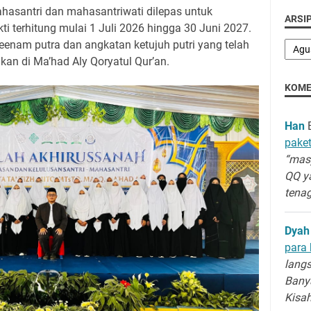
hasantri dan mahasantriwati dilepas untuk
ARSIP
i terhitung mulai 1 Juli 2026 hingga 30 Juni 2027.
eenam putra dan angkatan ketujuh putri yang telah
an di Ma’had Aly Qoryatul Qur’an.
KOME
Han
B
paket
“masy
QQ y
tenag
Dyah
para 
langs
Banya
Kisa