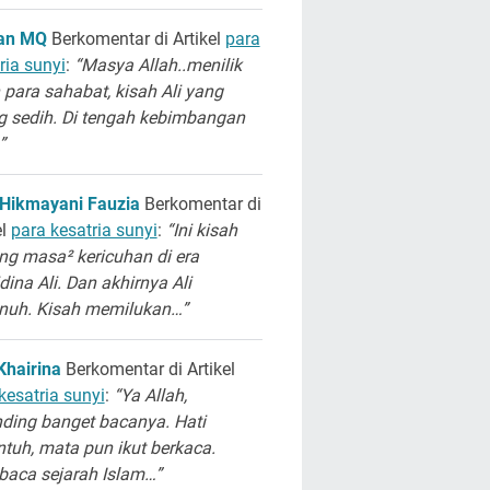
san MQ
Berkomentar di Artikel
para
ria sunyi
:
“Masya Allah..menilik
 para sahabat, kisah Ali yang
g sedih. Di tengah kebimbangan
”
 Hikmayani Fauzia
Berkomentar di
el
para kesatria sunyi
:
“Ini kisah
ng masa² kericuhan di era
dina Ali. Dan akhirnya Ali
unuh. Kisah memilukan…”
Khairina
Berkomentar di Artikel
kesatria sunyi
:
“Ya Allah,
ding banget bacanya. Hati
ntuh, mata pun ikut berkaca.
aca sejarah Islam…”