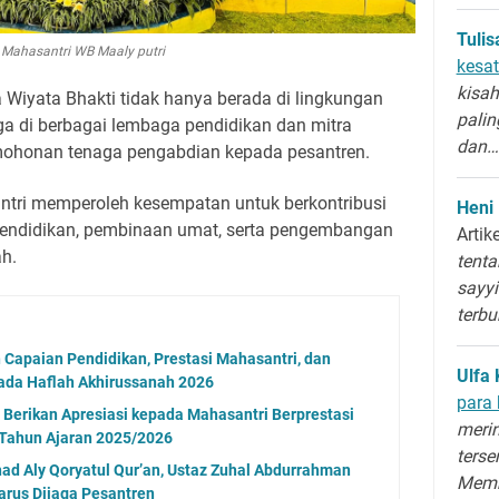
Tuli
Mahasantri WB Maaly putri
kesat
kisah
 Wiyata Bhakti tidak hanya berada di lingkungan
palin
uga di berbagai lembaga pendidikan dan mitra
dan…
ohonan tenaga pengabdian kepada pesantren.
tri memperoleh kesempatan untuk berkontribusi
Heni
pendidikan, pembinaan umat, serta pengembangan
Artik
ah.
tenta
sayyi
terb
 Capaian Pendidikan, Prestasi Mahasantri, dan
Ulfa 
ada Haflah Akhirussanah 2026
para 
 Berikan Apresiasi kepada Mahasantri Berprestasi
merin
 Tahun Ajaran 2025/2026
terse
ad Aly Qoryatul Qur’an, Ustaz Zuhal Abdurrahman
Memb
Harus Dijaga Pesantren