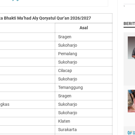
`
ta Bhakti Ma’had Aly Qoryatul Qur’an 2026/2027
BERI
Asal
Sragen
Sukoharjo
Pemalang
Sukoharjo
Cilacap
Sukoharjo
Temanggung
Sragen
ngkas
Sukoharjo
Sukoharjo
Klaten
Surakarta