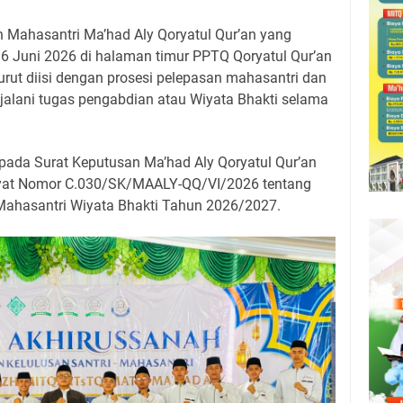
 Mahasantri Ma’had Aly Qoryatul Qur’an yang
16 Juni 2026 di halaman timur PPTQ Qoryatul Qur’an
rut diisi dengan prosesi pelepasan mahasantri dan
alani tugas pengabdian atau Wiyata Bhakti selama
 pada Surat Keputusan Ma’had Aly Qoryatul Qur’an
biyat Nomor C.030/SK/MAALY-QQ/VI/2026 tentang
ahasantri Wiyata Bhakti Tahun 2026/2027.