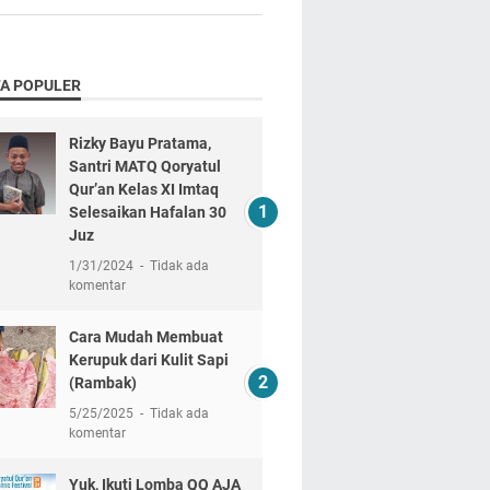
TA POPULER
Rizky Bayu Pratama,
Santri MATQ Qoryatul
Qur’an Kelas XI Imtaq
Selesaikan Hafalan 30
Juz
1/31/2024
Tidak ada
komentar
Cara Mudah Membuat
Kerupuk dari Kulit Sapi
(Rambak)
5/25/2025
Tidak ada
komentar
Yuk, Ikuti Lomba QQ AJA