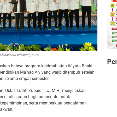
Mahasantri WB Maaly putra
Pe
laskan bahwa program khidmah atau Wiyata Bhakti
pendidikan Ma’had Aly yang wajib ditempuh setelah
an selama empat semester.
n, Ustaz Luthfi Zubaidi, Lc., M.H., menjelaskan
enjadi sarana bagi mahasantri untuk
kepemimpinan, serta memperkuat pengalaman
dakwah.