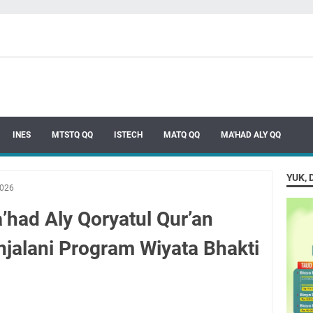
INES
MTSTQ QQ
ISTECH
MATQ QQ
MA'HAD ALY QQ
YUK, 
2026
’had Aly Qoryatul Qur’an
njalani Program Wiyata Bhakti