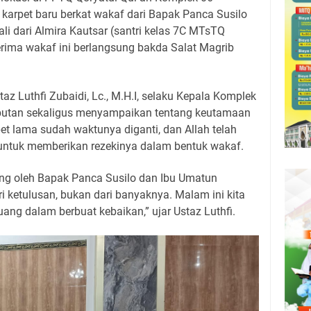
i karpet baru berkat wakaf dari Bapak Panca Susilo
i dari Almira Kautsar (santri kelas 7C MTsTQ
terima wakaf ini berlangsung bakda Salat Magrib
az Luthfi Zubaidi, Lc., M.H.I, selaku Kepala Komplek
butan sekaligus menyampaikan tentang keutamaan
t lama sudah waktunya diganti, dan Allah telah
ntuk memberikan rezekinya dalam bentuk wakaf.
ong oleh Bapak Panca Susilo dan Ibu Umatun
i ketulusan, bukan dari banyaknya. Malam ini kita
luang dalam berbuat kebaikan,” ujar Ustaz Luthfi.