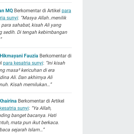
san MQ
Berkomentar di Artikel
para
ria sunyi
:
“Masya Allah..menilik
 para sahabat, kisah Ali yang
g sedih. Di tengah kebimbangan
”
 Hikmayani Fauzia
Berkomentar di
el
para kesatria sunyi
:
“Ini kisah
ng masa² kericuhan di era
dina Ali. Dan akhirnya Ali
unuh. Kisah memilukan…”
Khairina
Berkomentar di Artikel
kesatria sunyi
:
“Ya Allah,
ding banget bacanya. Hati
ntuh, mata pun ikut berkaca.
aca sejarah Islam…”