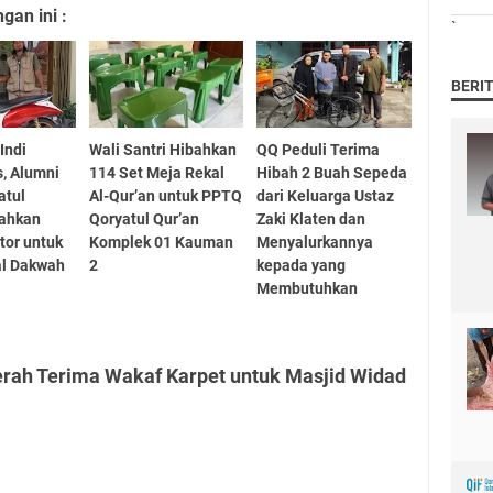
an ini :
`
BERI
Indi
Wali Santri Hibahkan
QQ Peduli Terima
, Alumni
114 Set Meja Rekal
Hibah 2 Buah Sepeda
atul
Al-Qur’an untuk PPTQ
dari Keluarga Ustaz
bahkan
Qoryatul Qur’an
Zaki Klaten dan
tor untuk
Komplek 01 Kauman
Menyalurkannya
al Dakwah
2
kepada yang
Membutuhkan
erah Terima Wakaf Karpet untuk Masjid Widad