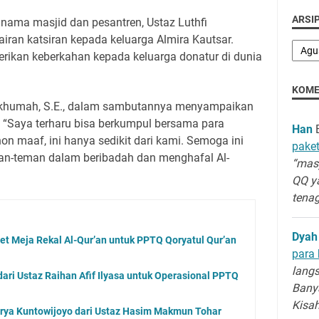
ARSIP
nama masjid dan pesantren, Ustaz Luthfi
ran katsiran kepada keluarga Almira Kautsar.
erikan keberkahan kepada keluarga donatur di dunia
KOME
rkhumah, S.E., dalam sambutannya menyampaikan
 “Saya terharu bisa berkumpul bersama para
Han
B
hon maaf, ini hanya sedikit dari kami. Semoga ini
paket
n-teman dalam beribadah dan menghafal Al-
“masy
QQ y
tenag
Dyah
et Meja Rekal Al-Qur’an untuk PPTQ Qoryatul Qur’an
para 
langs
ari Ustaz Raihan Afif Ilyasa untuk Operasional PPTQ
Banya
Kisa
rya Kuntowijoyo dari Ustaz Hasim Makmun Tohar