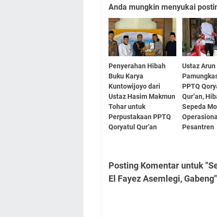
Anda mungkin menyukai posting
Penyerahan Hibah
Ustaz Arun 
Buku Karya
Pamungkas
Kuntowijoyo dari
PPTQ Qory
Ustaz Hasim Makmun
Qur’an, Hi
Tohar untuk
Sepeda Mo
Perpustakaan PPTQ
Operasion
Qoryatul Qur’an
Pesantren
Posting Komentar untuk "S
El Fayez Asemlegi, Gabeng"