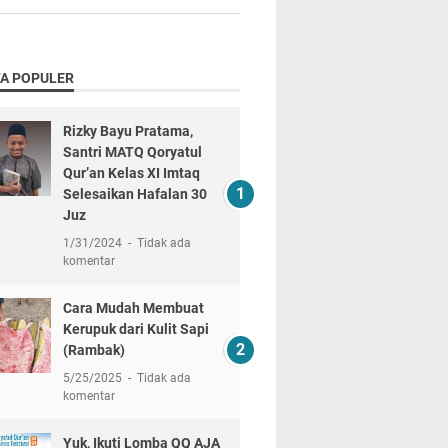
TA POPULER
Rizky Bayu Pratama,
Santri MATQ Qoryatul
Qur’an Kelas XI Imtaq
Selesaikan Hafalan 30
Juz
1/31/2024
Tidak ada
komentar
Cara Mudah Membuat
Kerupuk dari Kulit Sapi
(Rambak)
5/25/2025
Tidak ada
komentar
Yuk, Ikuti Lomba QQ AJA