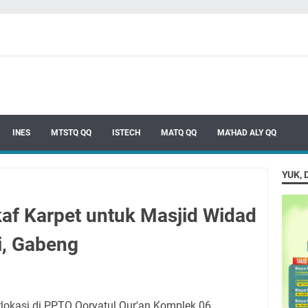
INES
MTSTQ QQ
ISTECH
MATQ QQ
MA'HAD ALY QQ
YUK, 
af Karpet untuk Masjid Widad
i, Gabeng
rlokasi di PPTQ Qoryatul Qur'an Komplek 06