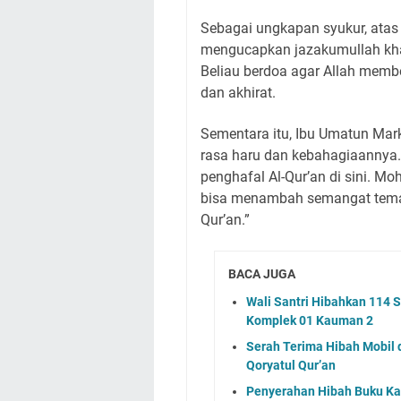
Sebagai ungkapan syukur, atas 
mengucapkan jazakumullah khai
Beliau berdoa agar Allah memb
dan akhirat.
Sementara itu, Ibu Umatun Ma
rasa haru dan kebahagiaannya.
penghafal Al-Qur’an di sini. Mo
bisa menambah semangat tema
Qur’an.”
BACA JUGA
Wali Santri Hibahkan 114 S
Komplek 01 Kauman 2
Serah Terima Hibah Mobil d
Qoryatul Qur’an
Penyerahan Hibah Buku Ka