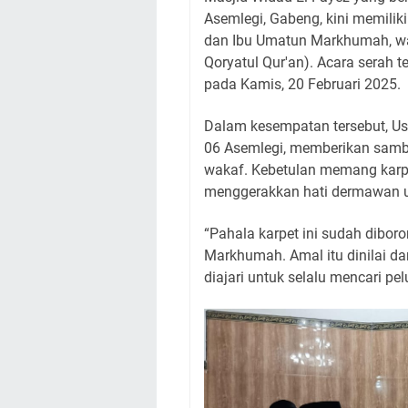
Asemlegi, Gabeng, kini memilik
dan Ibu Umatun Markhumah, wal
Qoryatul Qur'an). Acara serah 
pada Kamis, 20 Februari 2025.
Dalam kesempatan tersebut, Ust
06 Asemlegi, memberikan sam
wakaf. Kebetulan memang karpe
menggerakkan hati dermawan u
“Pahala karpet ini sudah dibor
Markhumah. Amal itu dinilai dar
diajari untuk selalu mencari pe