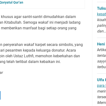
Qoryatul Qur’an
Tuli
kesat
khusus agar santri-santri dimudahkan dalam
kisah
n Kitabullah. Semoga wakaf ini menjadi ladang
palin
n memberikan manfaat bagi setiap orang yang
dan…
Heni
n penyerahan wakaf karpet secara simbolis, yang
Artik
dari pesantren kepada keluarga donatur. Acara
tenta
pin oleh Ustaz Luthfi, memohon keberkahan dan
sayyi
ng telah terlibat dalam kebaikan ini.
terb
ar
Ulfa 
para 
merin
terse
Memb