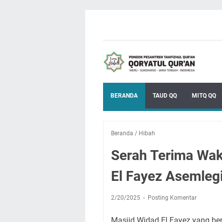
BERANDA
TAUD QQ
MITQ QQ
Beranda
/
Hibah
Serah Terima Wak
El Fayez Asemleg
2/20/2025
Posting Komentar
Masjid Widad El Fayez yang be