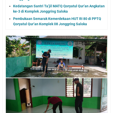
Kedatangan Santri Ta’jil MATQ Qoryatul Qur’an Angkatan
ke-3 di Komplek Jonggring Saloka
Pembukaan Semarak Kemerdekaan HUT RI 80 di PPTQ
Qoryatul Qur’an Komplek 08 Jonggring Saloka