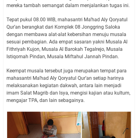
mereka tambah semangat dalam menjalankan tugas ini.
Tepat pukul 08.00 WIB, mahasantri Ma’had Aly Qoryatul
Qur’an berangkat dari Komplek 08 Jonggring Saloka
dengan membawa alat-alat kebersihan menuju musala
sesuai pembagian. Ada empat sasaran yakni Musala Al
Fithriyah Kujon, Musala Al Barokah Tegalrejo, Musala
Istiqomah Pindan, Musala Miftahul Jannah Pindan.
Keempat musala tersebut juga merupakan tempat para
mahasantri Ma’had Aly Qoryatul Qur’an setiap harinya
melaksanakan kegiatan dakwah, antara lain menjadi
imam Salat Magrib dan Isya, mengisi kajian atau kultum,
mengajar TPA, dan lain sebagainya.