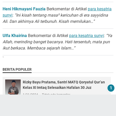
Heni Hikmayani Fauzia
Berkomentar di Artikel
para kesatria
sunyi
:
“Ini kisah tentang masa² kericuhan di era sayyidina
Ali. Dan akhirnya Ali terbunuh. Kisah memilukan…”
Ulfa Khairina
Berkomentar di Artikel
para kesatria sunyi
:
“Ya
Allah, merinding banget bacanya. Hati tersentuh, mata pun
ikut berkaca. Membaca sejarah Islam…”
`
BERITA POPULER
Rizky Bayu Pratama, Santri MATQ Qoryatul Qur’an
Kelas XI Imtaq Selesaikan Hafalan 30 Juz
1/31/2024
Tidak ada komentar
Yuk, Ikuti Lomba QQ AJA 2! Ajang Prestasi dan
Kreativitas Generasi Gemilang di PPTQ Qoryatul
Qur’an