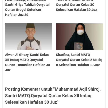
Santri Griya Tahfizh Qoryatul
Qoryatul Qur’an Kelas 3C
Qur’an Grogol Setorkan
Selesaikan Hafalan 30 Juz
Hafalan Juz 30
Alwan Al Ghozy, Santri Kelas
Sharfina, Santri MATQ
XII Imtaq MATQ Qoryatul
Qoryatul Qur’an Kelas 2 Matiq
Qur’an Tuntaskan Hafalan 30
B Selesaikan Hafalan 30 Juz
Juz
Posting Komentar untuk "Muhammad Aqil Shiroj,
Santri MATQ Qoryatul Qur’an Kelas XII Imtaq
Selesaikan Hafalan 30 Juz"