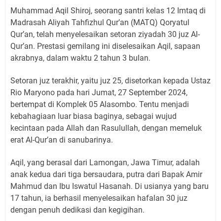
Muhammad Aqil Shiroj, seorang santri kelas 12 Imtaq di
Madrasah Aliyah Tahfizhul Qur’an (MATQ) Qoryatul
Qur’an, telah menyelesaikan setoran ziyadah 30 juz Al-
Qur’an. Prestasi gemilang ini diselesaikan Aqil, sapaan
akrabnya, dalam waktu 2 tahun 3 bulan.
Setoran juz terakhir, yaitu juz 25, disetorkan kepada Ustaz
Rio Maryono pada hari Jumat, 27 September 2024,
bertempat di Komplek 05 Alasombo. Tentu menjadi
kebahagiaan luar biasa baginya, sebagai wujud
kecintaan pada Allah dan Rasulullah, dengan memeluk
erat Al-Qur’an di sanubarinya.
Aqil, yang berasal dari Lamongan, Jawa Timur, adalah
anak kedua dari tiga bersaudara, putra dari Bapak Amir
Mahmud dan Ibu Iswatul Hasanah. Di usianya yang baru
17 tahun, ia berhasil menyelesaikan hafalan 30 juz
dengan penuh dedikasi dan kegigihan.