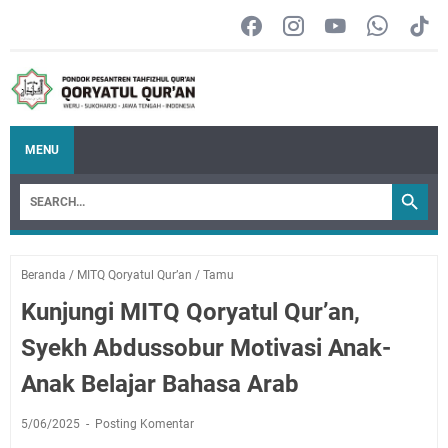
MENU
Beranda
/
MITQ Qoryatul Qur’an
/
Tamu
Kunjungi MITQ Qoryatul Qur’an,
Syekh Abdussobur Motivasi Anak-
Anak Belajar Bahasa Arab
5/06/2025
Posting Komentar