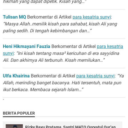
hikmah yang dapat dipetik. Kisah yang…”
Tulisan MQ
Berkomentar di Artikel
para kesatria sunyi
:
“Masya Allah..menilik kisah para sahabat, kisah Ali yang
paling sedih. Di tengah kebimbangan dan…”
Heni Hikmayani Fauzia
Berkomentar di Artikel
para kesatria
sunyi
:
“Ini kisah tentang masa² kericuhan di era sayyidina
Ali. Dan akhirnya Ali terbunuh. Kisah memilukan…”
Ulfa Khairina
Berkomentar di Artikel
para kesatria sunyi
:
“Ya
Allah, merinding banget bacanya. Hati tersentuh, mata pun
ikut berkaca. Membaca sejarah Islam…”
`
BERITA POPULER
Rizky Bayu Pratama, Santri MATQ Qoryatul Qur’an