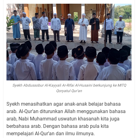
Syekh Abdussobur Al-Kayyali Ar-Rifai Al-Husaini berkunjung ke MITQ
Qoryatul Qur'an
Syekh menasihatkan agar anak-anak belajar bahasa
arab. Al-Qur’an diturunkan Allah menggunakan bahasa
arab, Nabi Muhammad uswatun khasanah kita juga
berbahasa arab. Dengan bahasa arab pula kita
mempelajari Al-Qur’an dan ilmu ilmunya.