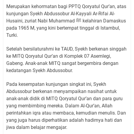
Merupakan kehormatan bagi PPTQ Qoryatul Qur’an, atas
kunjungan Syekh Abdussobur Al-Kayyali Ar-Rifai Al-
Husaini, zuriat Nabi Muhammad ﷺ kelahiran Damaskus
pada 1965 M, yang kini bertempat tinggal di Istambul,
Turki.
Setelah bersilaturahmi ke TAUD, Syekh berkenan singgah
ke MITQ Qoryatul Qur’an di Komplek 07 Asemlegi,
Gabeng. Anak-anak MITQ sangat bergembira dengan
kedatangan Syekh Abdussobur.
Pada kesempatan kunjungan singkat ini, Syekh
Abdussobur berkenan menyampaikan nasihat untuk
anak-anak didik di MITQ Qoryatul Qur’an dan para guru
yang membimbing mereka. Dalam Al-Qur’an, Allah
perintahkan iqra atau membaca, kemudian menulis. Dan
yang juga harus diperhatikan adalah hadirnya hati dan
jiwa dalam belajar mengajar.