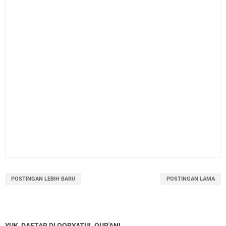
POSTINGAN LEBIH BARU
POSTINGAN LAMA
YUK, DAFTAR DI QORYATUL QUR'AN!