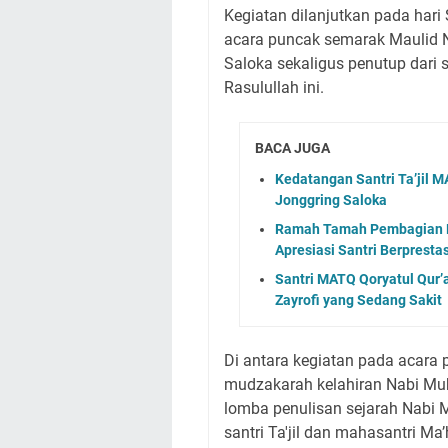
Kegiatan dilanjutkan pada har
acara puncak semarak Maulid Nabi Muhammad ﷺ
Saloka sekaligus penutup dari s
Rasulullah ini.
BACA JUGA
Kedatangan Santri Ta’jil 
Jonggring Saloka
Ramah Tamah Pembagian Ra
Apresiasi Santri Berprestas
Santri MATQ Qoryatul Qur’
Zayrofi yang Sedang Sakit
Di antara kegiatan pada acara pu
mudzakarah kelahiran Nabi Muhammad ﷺ, pemberian apresias
lomba penulisan sejarah Nabi Muhammad ﷺ, dan penamp
santri Ta'jil dan mahasantri Ma’