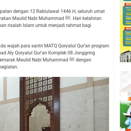
epatan dengan 12 Rabiulawal 1446 H, seluruh umat
ulid Nabi Muhammad ﷺ. Hari kelahiran
n risalah Islam untuk menjadi rahmat bagi
pada wajah para santri MATQ Qoryatul Qur’an program
’had Aly Qoryatul Qur’an Komplek 08 Jonggring
arak Maulid Nabi Muhammad ﷺ dengan
egiatan.