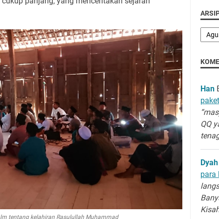
si cukup panjang, yang menceritakan sejarah
ARSIP
KOME
Han
B
paket
“masy
QQ y
tenag
Dyah
para 
langs
Banya
Kisa
ilm tentang kelahiran Rasulullah Muhammad