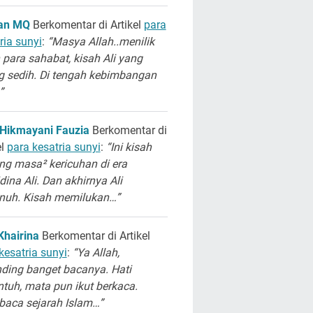
san MQ
Berkomentar di Artikel
para
ria sunyi
:
“Masya Allah..menilik
 para sahabat, kisah Ali yang
g sedih. Di tengah kebimbangan
”
 Hikmayani Fauzia
Berkomentar di
el
para kesatria sunyi
:
“Ini kisah
ng masa² kericuhan di era
dina Ali. Dan akhirnya Ali
unuh. Kisah memilukan…”
Khairina
Berkomentar di Artikel
kesatria sunyi
:
“Ya Allah,
ding banget bacanya. Hati
ntuh, mata pun ikut berkaca.
aca sejarah Islam…”