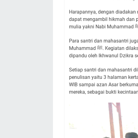
Harapannya, dengan diadakan no
dapat mengambil hikmah dan pe
Para santri dan mahasantri jug
Muhammad ﷺ. Kegiatan dilaksanakan bakda Salat Zuhur, sekira pukul 13.00 WIB,
dipandu oleh Ikhwanul Dzikra s
Setiap santri dan mahasantri di
penulisan yaitu 3 halaman kert
WIB sampai azan Asar berkuman