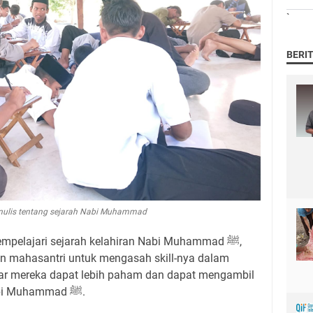
`
BERI
ulis tentang sejarah Nabi Muhammad
mpelajari sejarah kelahiran Nabi Muhammad ﷺ,
dan mahasantri untuk mengasah skill-nya dalam
gar mereka dapat lebih paham dan dapat mengambil
ibrah dari sejarah kelahiran Nabi Muhammad ﷺ.