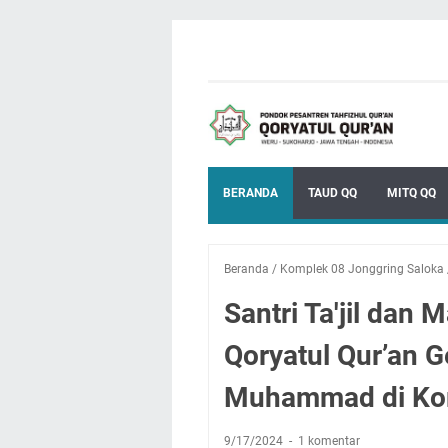
BERANDA
TAUD QQ
MITQ QQ
Beranda
/
Komplek 08 Jonggring Saloka
Santri Ta'jil dan
Qoryatul Qur’an 
Muhammad di Kom
9/17/2024
1 komentar