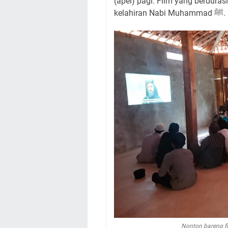
(apel) pagi. Film yang berdura
kelahiran Nabi Muhammad ﷺ.
Nonton bareng f