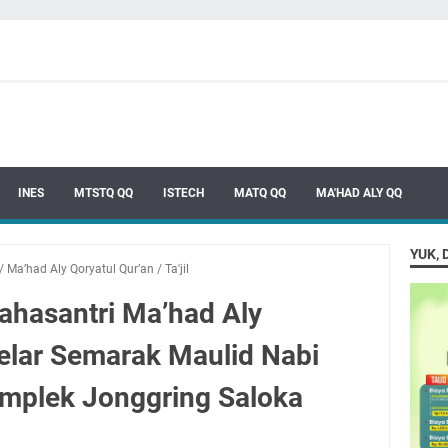
INES
MTSTQ QQ
ISTECH
MATQ QQ
MA'HAD ALY QQ
YUK, 
/
Ma’had Aly Qoryatul Qur’an
/
Ta'jil
 Mahasantri Ma’had Aly
Gelar Semarak Maulid Nabi
plek Jonggring Saloka