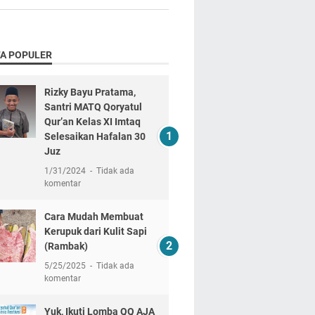
TA POPULER
Rizky Bayu Pratama,
Santri MATQ Qoryatul
Qur’an Kelas XI Imtaq
Selesaikan Hafalan 30
Juz
1/31/2024
Tidak ada
komentar
Cara Mudah Membuat
Kerupuk dari Kulit Sapi
(Rambak)
5/25/2025
Tidak ada
komentar
Yuk, Ikuti Lomba QQ AJA