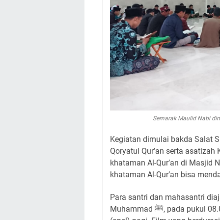
Semarak Maulid Nabi dim
Kegiatan dimulai bakda Salat Su
Qoryatul Qur’an serta asatiza
khataman Al-Qur’an di Masjid 
Para santri dan mahasantri diaj
Muhammad ﷺ, pada pukul 08.00 WIB, setelah sebelumnya melaksanakan marosim