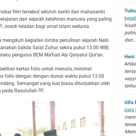
Tuli
bar film tersebut seluruh santri dan mahasantri
kesat
lajaran dari sejarah kelahiran manusia yang paling
kisah
mulia yakni Nabi Muhammad ﷺ, sosok teladan bagi umat Islam sedunia.
palin
dan…
a mengikuti kegiatan lomba penulisan sejarah Nabi
elaku pengurus BEM Ma’had Aly Qoryatul Qur’an.
Heni
Artik
berikan kertas folio untuk menulis, minimal
tenta
as folio dengan dengan durasi waktu pukul 13.00
sayyi
dang. Semangat yang luar biasa ditunjukkan oleh
terb
mereka, sebagai bukti kecintaan pada Rasulullah ﷺ.
Ulfa 
para 
merin
terse
Memb