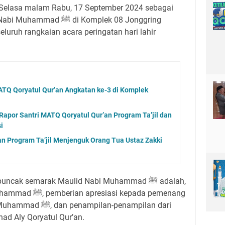
i Selasa malam Rabu, 17 September 2024 sebagai
 di Komplek 08 Jonggring
eluruh rangkaian acara peringatan hari lahir
MATQ Qoryatul Qur’an Angkatan ke-3 di Komplek
por Santri MATQ Qoryatul Qur’an Program Ta’jil dan
i
an Program Ta’jil Menjenguk Orang Tua Ustaz Zakki
ncak semarak Maulid Nabi Muhammad ﷺ adalah,
i kepada pemenang
ilan-penampilan dari
had Aly Qoryatul Qur’an.