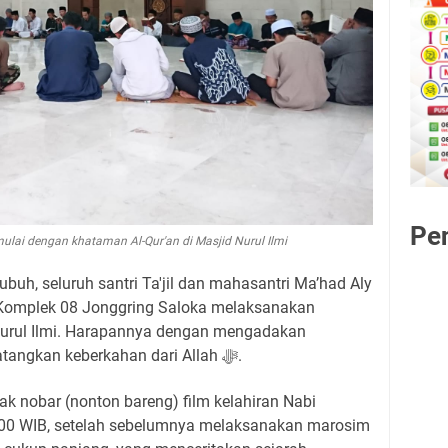
Pe
ulai dengan khataman Al-Qur'an di Masjid Nurul Ilmi
buh, seluruh santri Ta'jil dan mahasantri Ma’had Aly
h Komplek 08 Jonggring Saloka melaksanakan
Nurul Ilmi. Harapannya dengan mengadakan
khataman Al-Qur’an bisa mendatangkan keberkahan dari Allah ﷻ.
ak nobar (nonton bareng) film kelahiran Nabi