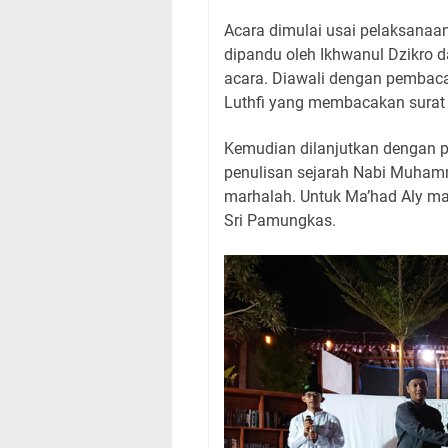
Acara dimulai usai pelaksanaan
dipandu oleh Ikhwanul Dzikro 
acara. Diawali dengan pembac
Luthfi yang membacakan surat A
Kemudian dilanjutkan dengan 
penulisan sejarah Nabi Muhammad ﷺ. Pemenang diambil satu ora
marhalah. Untuk Ma’had Aly m
Sri Pamungkas.